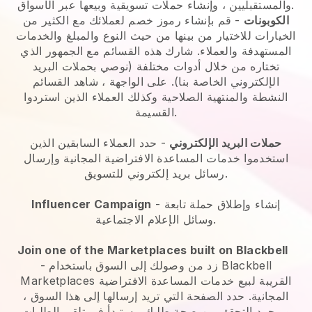
والمستقبليين ، وإنشاء حملات تسويقية وبيعها عبر الأسواق.
الكوبونات
- قم بإنشاء رموز خصم لعملائك مع الكثير من
الخيارات للاختيار من بينها من حيث النوع والمبلغ والخدمات
المستهدفة والعملاء. شارك هذه القسائم مع الجمهور الذي
تختاره من خلال أدوات مختلفة (نوصي بحملات البريد
الإلكتروني الخاصة بنا). على الواجهة ، شاهد القسائم
النشطة والمنتهية الصلاحية وكذلك العملاء الذين استردوا
القسيمة.
حملات البريد الإلكتروني
-
حدد العملاء السابقين الذين
استخدموا خدمات المساعدة الافتراضية المجانية وإرسال
رسائل بريد إلكتروني للتسويق.
- إنشاء وإطلاق حملة تابعة
Influencer Campaign
وسائل الإعلام الاجتماعية.
Join one of the Marketplaces built on Blackbell
زد من وصولك إلى السوق باستخدام Blackbell
-
Marketplaces القريبة لبيع خدمات المساعدة الافتراضية
المجانية.
حدد الصفحة التي تريد إرسالها إلى هذا السوق ،
وبمجرد التحقق من صحة طلبك ، ستبدأ في تلقي الطلبات