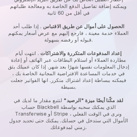
ويمكنه إضافة تفاصيل الدفع الخاصة به ومعالجة طلباتهم
في أقل من 60 ثانية
الحصول على أموال عن طريق الاقتباس
. إذا طلب أحد
العملاء خدمة معينة ، فارجع إليهم مع عرض أسعار يمكنهم
قبوله أو رفضه بسهولة.
إعداد المدفوعات المتكررة والاشتراكات
. انتهت أيام
مطاردة العملاء أو استلام البطاقات عبر الهاتف أو إعادة
إدخال المعلومات نفسها شهرًا بعد شهر.
إذا كان عميلك يثق
في خدمات المساعدة الافتراضية المجانية الخاصة بك ،
فيمكنه ببساطة إعداد اشتراك متكرر.
انها الفواتير جعلت
بسيطة.
لقد مكّنا أيضًا ميزة "الرصيد"
لتتبع مقدار ما لديك في
الذي يمكنك سحبه بواسطة
Blackbell
حساب
Transferwise أو Stripe ، ونرى في الوقت الفعلي
الأموال التي ستدخل في حسابك. يمكنك حتى تحديد جدول
زمني لمدفوعاتك.