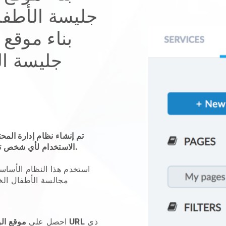
جليسة الأطفا
بناء موقع
جليسة ال
تم إنشاء نظام إدارة المح
الاستخدام لأي شخص تقريبًا ، ونحن على يقين من أنه يشملك.
استخدم هذا النظام الأسا
مجالسة الأطفال ال
ذي
عنوان URL
احصل على
موقع ال