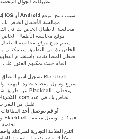
تطبيقات الجوال المخصصة 
سيتم دمج موقع
يتيح لك Blackbell إنشاء تطبيق IOS أو Android
مجالسة الأطفال الخاص بك ف
مجالسة الأطفال الخاص بك في الت
موقع مجالسة الأطفال الخاص ب
سيتم دمج موقع مجالسة الأطفال
e
الخاص بك في التطبيق
سيتمكنون من 
تخطي المضاعفات واستخدام التطبيق ا
Blackbell
- تسجيل نطاقك مع
تسجيل اسم النطاق 
سريع وسهل.
إعطاء نظرة المهنية وا
، وتخطي
Blackbell
عن طريق شراء اسم المجال الخاص بك مع
التكوينات ا
قليل من النقرات ، فإننا نقوم بالعمل نيابة عنك.
أو قم بتوصيل أحد
النطاقات
، فيمكنك توصيل منصة
Blackbell
وترغب في استخدام
الخاصة بك بسهولة بنطاقك.
اتقن العلامة التجارية لشركتك واج
وكأنك
- قم بتحميل شعارك الخ