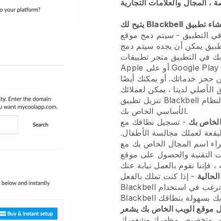
، المجال والعلامات التجارية
ي التطبيق
-
سيتم دمج موقع
طبيق
يمكن أن يجده
سيتم دمج
ك في التطبيق
متجر تطبيقات
Appl أو على Google Play
حجز خدماتك. أو يمكنك أيضًا
لأصلي لدينا ، يمكن لعملائك
العام حيث يمكنهم العثور على النظام
Blackbell
تنزيل تطبيق
الأساسي الخاص بك.
الخاص بك
لبقعة لعملك مجالسة الأطفال.
لتقنية والحصول على موقع .com الخاص بك في عدد
الحالية
- إذا كنت تملك بالفعل
Blackbell
Blackbell
عل موقع الويب الخاص بك يشعر
اص وتخصيص مظهرك وشعورك