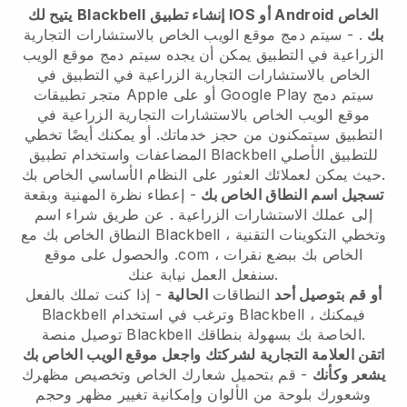
إنشاء تطبيق IOS أو Android الخاص
Blackbell
يتيح لك
بك
. -
سيتم دمج موقع الويب الخاص بالاستشارات التجارية
الزراعية في التطبيق
يمكن أن يجده
سيتم دمج موقع الويب
الخاص بالاستشارات التجارية الزراعية في التطبيق
في
سيتم دمج
متجر تطبيقات Apple أو على Google Play
موقع الويب الخاص بالاستشارات التجارية الزراعية في
التطبيق
سيتمكنون من حجز خدماتك. أو يمكنك أيضًا تخطي
للتطبيق الأصلي
Blackbell
المضاعفات واستخدام تطبيق
حيث يمكن لعملائك العثور على النظام الأساسي الخاص بك.
تسجيل اسم النطاق الخاص بك
-
إعطاء نظرة المهنية وبقعة
إلى عملك الاستشارات الزراعية
. عن طريق شراء اسم
، وتخطي التكوينات التقنية
Blackbell
النطاق الخاص بك مع
والحصول على موقع .com الخاص بك ببضع نقرات ،
سنفعل العمل نيابة عنك.
أو قم بتوصيل أحد
النطاقات
الحالية
- إذا كنت تملك بالفعل
، فيمكنك
Blackbell
وترغب في استخدام
Blackbell
الخاصة بك بسهولة بنطاقك.
Blackbell
توصيل منصة
اتقن العلامة التجارية لشركتك واجعل موقع الويب الخاص بك
يشعر وكأنك
- قم بتحميل شعارك الخاص وتخصيص مظهرك
وشعورك بلوحة من الألوان وإمكانية تغيير مظهر وحجم