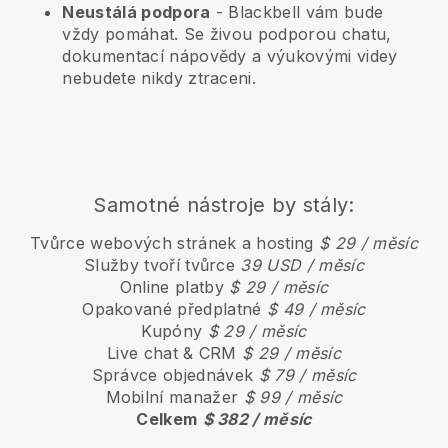
Neustálá podpora
-
Blackbell
vám bude
vždy pomáhat. Se živou podporou chatu,
dokumentací nápovědy a výukovými videy
nebudete nikdy ztraceni.
Samotné nástroje by stály:
Tvůrce webových stránek a hosting
$ 29 / měsíc
Služby tvoří tvůrce
39 USD / měsíc
Online platby
$ 29 / měsíc
Opakované předplatné
$ 49 / měsíc
Kupóny
$ 29 / měsíc
Live chat & CRM
$ 29 / měsíc
Správce objednávek
$ 79 / měsíc
Mobilní manažer
$ 99 / měsíc
Celkem
$ 382 / měsíc