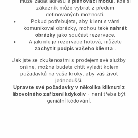
může zadat adresu a
plánovací modul,
kde si
zákazník může vybrat z předem
definovaných možností.
Pokud potřebujete, aby klient s vámi
komunikoval obrázky, mohou také
nahrát
obrázky
jako součást rezervace.
A jakmile je rezervace hotová, můžete
zachytit podpis vašeho klienta
.
Jak jste se zkušenostmi s prodejem své služby
online, možná budete chtít vyladit kolem
požadavků na vaše kroky, aby váš život
jednodušší.
Upravte své požadavky v několika kliknutí z
libovolného zařízení kdykoliv
- není třeba být
geniální kódování.