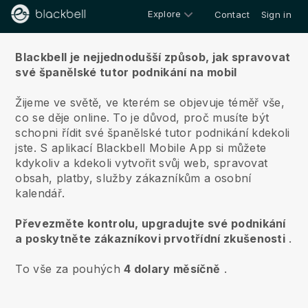
Explore
Contact
Sign in
O nás
Blackbell je nejjednodušší způsob, jak spravovat
své španělské tutor podnikání na mobil
Žijeme ve světě, ve kterém se objevuje téměř vše,
co se děje online.
To je důvod, proč musíte být
schopni řídit své španělské tutor podnikání kdekoli
jste.
S aplikací
Blackbell
Mobile App si můžete
kdykoliv a kdekoli vytvořit svůj web, spravovat
obsah, platby, služby zákazníkům a osobní
kalendář.
Převezměte kontrolu, upgradujte své podnikání
a poskytněte zákazníkovi prvotřídní zkušenosti
.
To vše za pouhých
4 dolary měsíčně
.