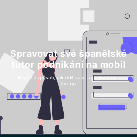
Spravovat své španělské
tutor podnikání na mobil
Největší způsob, jak řídit vaše podnikání on-
the-go