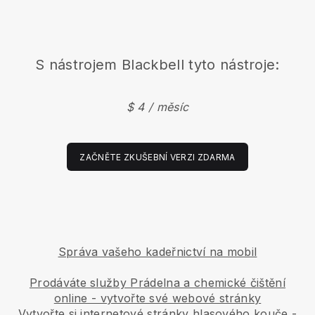
S nástrojem
Blackbell
tyto nástroje:
$ 4 / měsíc
ZAČNĚTE ZKUŠEBNÍ VERZI ZDARMA
Správa vašeho kadeřnictví na mobil
Prodáváte služby Prádelna a chemické čištění
online - vytvořte své webové stránky
Vytvořte si internetové stránky hlasového kouče
-