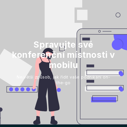
Spravujte své
konferenční místnosti v
mobilu
Největší způsob, jak řídit vaše podnikání on-
the-go