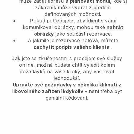
může zadat adresu a
plánovací modul,
kde si
zákazník může vybrat z předem
definovaných možností.
Pokud potřebujete, aby klient s vámi
komunikoval obrázky, mohou také
nahrát
obrázky
jako součást rezervace.
A jakmile je rezervace hotová, můžete
zachytit podpis vašeho klienta
.
Jak jste se zkušenostmi s prodejem své služby
online, možná budete chtít vyladit kolem
požadavků na vaše kroky, aby váš život
jednodušší.
Upravte své požadavky v několika kliknutí z
libovolného zařízení kdykoliv
- není třeba být
geniální kódování.