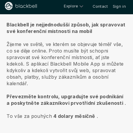
Explore
Contact
Sign in
O nás
Blackbell je nejjednodušší způsob, jak spravovat
své konferenční místnosti na mobil
Žijeme ve světě, ve kterém se objevuje téměř vše,
co se děje online.
Proto musíte být schopni
spravovat své konferenční místnosti, ať jste
kdekoli.
S aplikací
Blackbell
Mobile App si můžete
kdykoliv a kdekoli vytvořit svůj web, spravovat
obsah, platby, služby zákazníkům a osobní
kalendář.
Převezměte kontrolu, upgradujte své podnikání
a poskytněte zákazníkovi prvotřídní zkušenosti
.
To vše za pouhých
4 dolary měsíčně
.