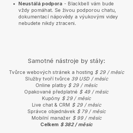
Neustálá podpora
-
Blackbell
vám bude
vždy pomáhat. Se živou podporou chatu,
dokumentací nápovědy a výukovými videy
nebudete nikdy ztraceni.
Samotné nástroje by stály:
Tvůrce webových stránek a hosting
$ 29 / měsíc
Služby tvoří tvůrce
39 USD / měsíc
Online platby
$ 29 / měsíc
Opakované předplatné
$ 49 / měsíc
Kupóny
$ 29 / měsíc
Live chat & CRM
$ 29 / měsíc
Správce objednávek
$ 79 / měsíc
Mobilní manažer
$ 99 / měsíc
Celkem
$ 382 / měsíc