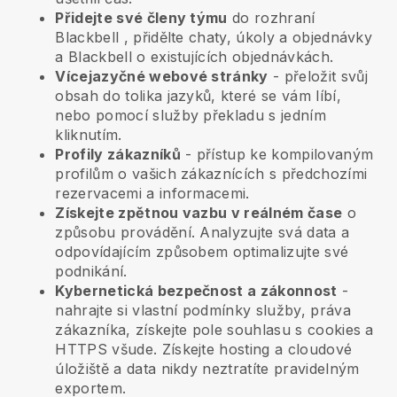
Přidejte své členy týmu
do rozhraní
Blackbell
, přidělte chaty, úkoly a objednávky
a
Blackbell
o existujících objednávkách.
Vícejazyčné webové stránky
- přeložit svůj
obsah do tolika jazyků, které se vám líbí,
nebo pomocí služby překladu s jedním
kliknutím.
Profily zákazníků
- přístup ke kompilovaným
profilům o vašich zákaznících s předchozími
rezervacemi a informacemi.
Získejte zpětnou vazbu v reálném čase
o
způsobu provádění. Analyzujte svá data a
odpovídajícím způsobem optimalizujte své
podnikání.
Kybernetická bezpečnost a zákonnost
-
nahrajte si vlastní podmínky služby, práva
zákazníka, získejte pole souhlasu s cookies a
HTTPS všude. Získejte hosting a cloudové
úložiště a data nikdy neztratíte pravidelným
exportem.