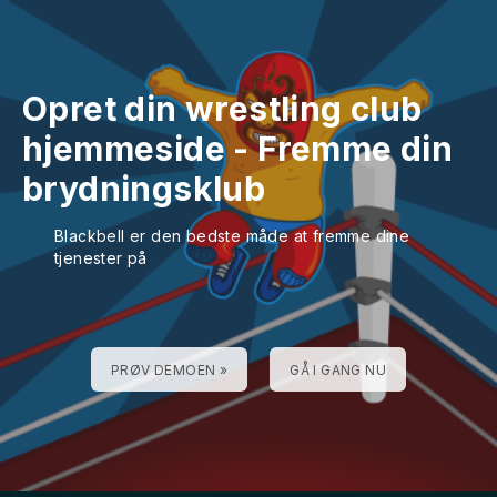
Opret din wrestling club
hjemmeside
-
Fremme din
brydningsklub
Blackbell er den bedste måde at fremme dine
tjenester på
PRØV DEMOEN »
GÅ I GANG NU