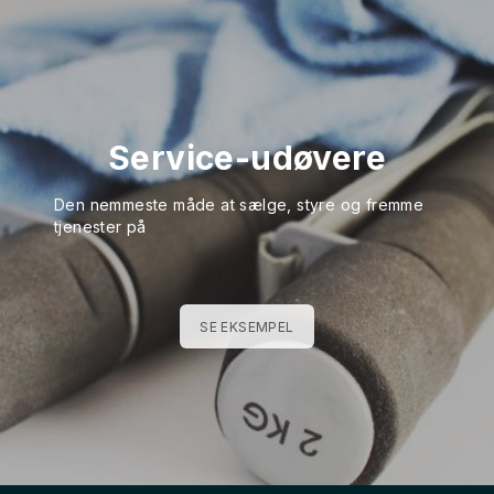
Service-udøvere
Den nemmeste måde at sælge, styre og fremme
tjenester på
SE EKSEMPEL