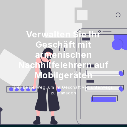
Verwalten Sie Ihr
Geschäft mit
armenischen
Nachhilfelehrern auf
Mobilgeräten
Der beste Weg, um Ihr Geschäft von unterwegs
zu managen