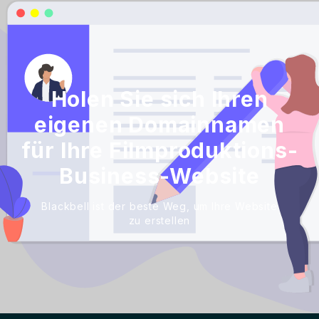
Holen Sie sich Ihren
eigenen Domainnamen
für Ihre Filmproduktions-
Business-Website
Blackbell ist der beste Weg, um Ihre Website
zu erstellen