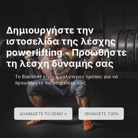
Δημιουργήστε την
ιστοσελίδα της λέσχης
powerlifting
-
Προωθήστε
τη λέσχη δύναμής σας
Το Blackbell είναι ο καλύτερος τρόπος για να
προωθήσετε τις υπηρεσίες σας
ΔΟΚΙΜΆΣΤΕ ΤΟ DEMO »
ΞΕΚΙΝΉΣΤΕ ΤΏΡΑ