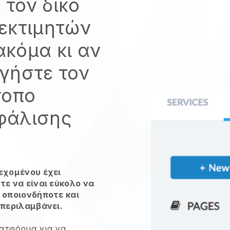
 τον δικό
 εκτιμητών
ακόμα κι αν
γήστε τον
τοπο
φάλισης
εχομένου έχει
τε να είναι εύκολο να
 οποιονδήποτε και
μπεριλαμβάνει.
ατφόρμα για να