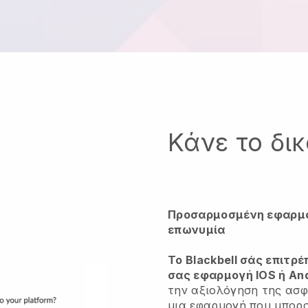
Κάνε το δι
Προσαρμοσμένη εφαρμογ
επωνυμία
Το Blackbell σάς επιτρέ
σας εφαρμογή IOS ή An
την αξιολόγηση της ασφ
μια εφαρμογή
που μπορο