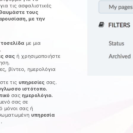
 για
τις ασφαλιστικές
Θαυμάστε τους
αρουσίαση, με την
στοσελίδα
με μια
.
ες σας
ή χρησιμοποιήστε
ηση.
ες, βίντεο, ημερολόγια
στε τις
υπηρεσίες
σας.
γλωσσο ιστότοπο.
πικό
σας
ημερολόγιο.
μενό σας σε
ό μόνοι σας ή
νσωματωμένη
υπηρεσία
.