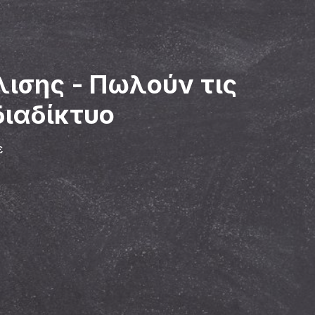
λισης
-
Πωλούν τις
διαδίκτυο
ε