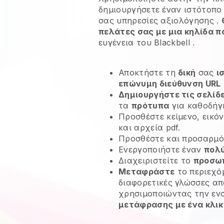
δημιουργήσετε έναν ιστότοπο
σας υπηρεσίες αξιολόγησης
.
πελάτες σας με μια κηλίδα π
ευγένεια του
Blackbell
.
Αποκτήστε τη
δική
σας
ι
επώνυμη διεύθυνση URL
Δημιουργήστε τις σελίδ
τα
πρότυπα
για καθοδήγ
Προσθέστε κείμενο, εικόν
και αρχεία pdf.
Προσθέστε και προσαρμό
Ενεργοποιήστε έναν
πολύ
Διαχειριστείτε το
προσω
Μεταφράστε
το περιεχό
διαφορετικές γλώσσες απ
χρησιμοποιώντας την ε
μετάφρασης με ένα κλικ