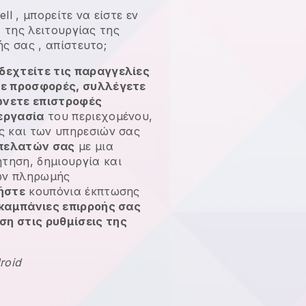
ell
,
μπορείτε να είστε εν
α της λειτουργίας της
ής σας
, απίστευτο;
δεχτείτε τις παραγγελίες
τε προσφορές, συλλέγετε
ώνετε επιστροφές
εργασία
του περιεχομένου,
ς και των υπηρεσιών σας
πελατών σας
με μια
τηση, δημιουργία και
ων πληρωμής
γήστε
κουπόνια έκπτωσης
 καμπάνιες επιρροής σας
η στις ρυθμίσεις της
roid