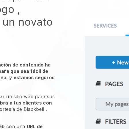
ogo
,
s un novato
ación de contenido ha
ara que sea fácil de
ona, y estamos seguros
ear un sitio web para sus
ra a tus clientes con
ortesía de
Blackbell
.
web
con una
URL de