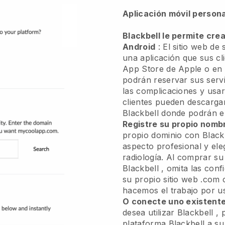
Aplicación móvil person
Blackbell le permite crea
Android
:
El sitio web de
una aplicación
que sus cl
App Store de Apple o en 
podrán reservar sus servi
las complicaciones y usar
clientes pueden descargar
Blackbell
donde podrán en
Registre su propio nomb
propio dominio con
Black
aspecto profesional y ele
radiología.
Al comprar su
Blackbell
, omita las conf
su propio sitio web .com 
hacemos el trabajo por us
O conecte uno existent
desea utilizar
Blackbell
, 
plataforma
Blackbell
a su