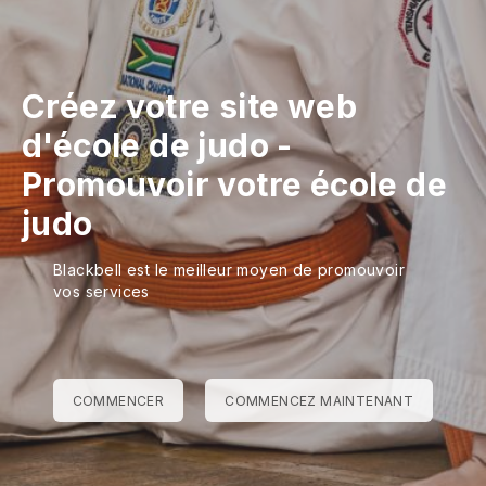
Créez votre site web
d'école de judo
-
Promouvoir votre école de
judo
Blackbell est le meilleur moyen de promouvoir
vos services
COMMENCER
COMMENCEZ MAINTENANT