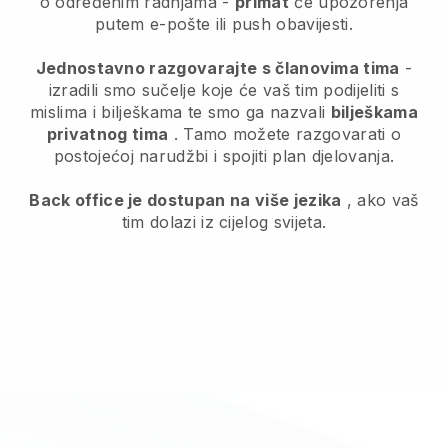
o određenim radnjama -
primat
će upozorenja
putem e-pošte ili push obavijesti.
Jednostavno razgovarajte s članovima tima
-
izradili smo sučelje koje će vaš tim podijeliti s
mislima i bilješkama te smo ga nazvali
bilješkama
privatnog tima
. Tamo možete razgovarati o
postojećoj narudžbi i spojiti plan djelovanja.
Back office je dostupan na više jezika
, ako vaš
tim dolazi iz cijelog svijeta.