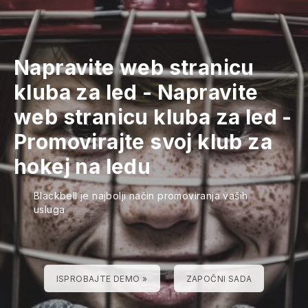
Napravite web stranicu
kluba za led
-
Napravite
web stranicu kluba za led
-
Promovirajte svoj klub za
hokej na ledu
Blackbell je najbolji način promoviranja vaših
usluga
ISPROBAJTE DEMO »
ZAPOČNI SADA