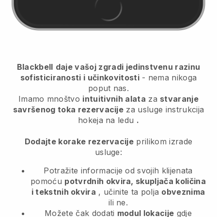
Blackbell
daje vašoj zgradi jedinstvenu razinu
sofisticiranosti i učinkovitosti
- nema nikoga
poput nas.
Imamo mnoštvo
intuitivnih alata
za
stvaranje
savršenog toka rezervacije
za usluge instrukcija
hokeja na ledu
.
Dodajte korake rezervacije
prilikom izrade
usluge:
Potražite informacije od svojih klijenata
pomoću
potvrdnih okvira, skupljača količina
i tekstnih okvira
, učinite ta polja
obveznima
ili ne.
Možete čak dodati
modul lokacije
gdje