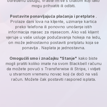
određenu uslugu, vratite im se s citatom koji lako
mogu prihvatiti ili odbiti.
Postavite ponavljajuća plaćanja i pretplate
.
Prolaze dani lova na klijente, uzimanje kartica
preko telefona ili ponovno unošenje istih
informacija mjesec za mjesecom.
Ako vaš klijent
vjeruje u vaše usluge podučavanja hokeja na ledu,
on može jednostavno postaviti pretplatu koja se
ponavlja
. Naplata je jednostavna.
Omogućili smo i značajku "Stanje"
kako biste
mogli pratiti koliko imate na svom
Blackbell
računu
da možete povući s Transferwise ili Stripe, i vidjeti
u stvarnom vremenu novac koji će doći na vaš
račun. Možete čak postaviti raspored isplata.