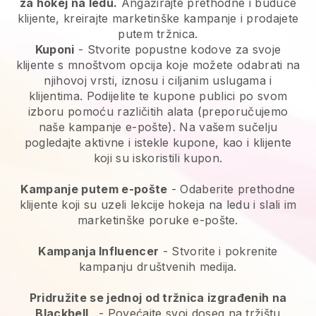
za hokej na ledu.
Angažirajte prethodne i buduće
klijente, kreirajte marketinške kampanje i prodajete
putem tržnica.
Kuponi
- Stvorite popustne kodove za svoje
klijente s mnoštvom opcija koje možete odabrati na
njihovoj vrsti, iznosu i ciljanim uslugama i
klijentima. Podijelite te kupone publici po svom
izboru pomoću različitih alata (preporučujemo
naše kampanje e-pošte). Na vašem sučelju
pogledajte aktivne i istekle kupone, kao i klijente
koji su iskoristili kupon.
Kampanje putem e-pošte
-
Odaberite prethodne
klijente koji su uzeli lekcije hokeja na ledu i slali im
marketinške poruke e-pošte.
Kampanja Influencer
- Stvorite i pokrenite
kampanju društvenih medija.
Pridružite se jednoj od tržnica izgrađenih na
Blackbell
-
Povećajte svoj doseg na tržištu