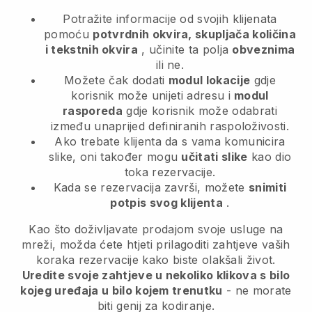
Potražite informacije od svojih klijenata
pomoću
potvrdnih okvira, skupljača količina
i tekstnih okvira
, učinite ta polja
obveznima
ili ne.
Možete čak dodati
modul lokacije
gdje
korisnik može unijeti adresu i
modul
rasporeda
gdje korisnik može odabrati
između unaprijed definiranih raspoloživosti.
Ako trebate klijenta da s vama komunicira
slike, oni također mogu
učitati slike
kao dio
toka rezervacije.
Kada se rezervacija završi, možete
snimiti
potpis svog klijenta
.
Kao što doživljavate prodajom svoje usluge na
mreži, možda ćete htjeti prilagoditi zahtjeve vaših
koraka rezervacije kako biste olakšali život.
Uredite svoje zahtjeve u nekoliko klikova s bilo
kojeg uređaja u bilo kojem trenutku
- ne morate
biti genij za kodiranje.