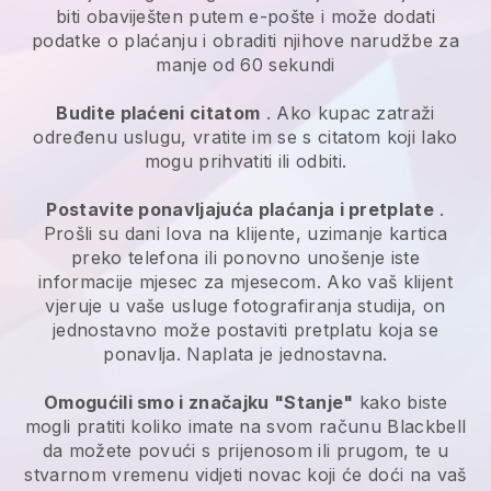
biti obaviješten putem e-pošte i može dodati
podatke o plaćanju i obraditi njihove narudžbe za
manje od 60 sekundi
Budite plaćeni citatom
. Ako kupac zatraži
određenu uslugu, vratite im se s citatom koji lako
mogu prihvatiti ili odbiti.
Postavite ponavljajuća plaćanja i pretplate
.
Prošli su dani lova na klijente, uzimanje kartica
preko telefona ili ponovno unošenje iste
informacije mjesec za mjesecom.
Ako vaš klijent
vjeruje u vaše usluge fotografiranja studija, on
jednostavno može postaviti pretplatu koja se
ponavlja.
Naplata je jednostavna.
Omogućili smo i značajku "Stanje"
kako biste
mogli pratiti koliko imate na svom računu
Blackbell
da možete povući s prijenosom ili prugom, te u
stvarnom vremenu vidjeti novac koji će doći na vaš