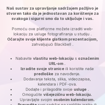
Naš sustav za upravljanje sadržajem pažljivo je
stvoren tako da je jednostavan za korištenje za
svakoga i sigurni smo da to uključuje i vas.
Pomoću ove platforme možete izraditi web-
lokaciju za
usluge fotografiranja u studiju
.
Očarajte svoje klijente glatkom prezentacijom,
zahvaljujući
Blackbell
.
Nabavite
vlastitu web-lokaciju
s
označenim
URL-om
.
Izradite svoje stranice
ili koristite naše
predloške
za navođenje.
Dodavanje teksta, slika, videozapisa,
kalendara i PDF-ova.
Dodajte i prilagodite svoje
usluge
.
Omogućite
višejezičnu web-lokaciju.
Upravljajte svojim
osobnim kalendarom.
Prevedite
svoj sadržaj na različite jezike ili