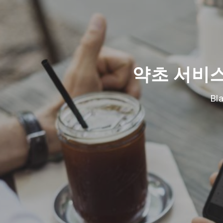
약초 서비
B