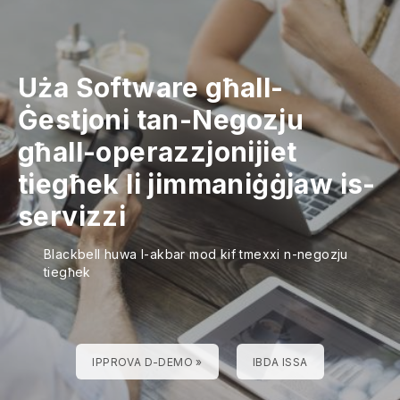
Uża Software għall-
Ġestjoni tan-Negozju
għall-operazzjonijiet
tiegħek li jimmaniġġjaw is-
servizzi
Blackbell huwa l-akbar mod kif tmexxi n-negozju
tiegħek
IPPROVA D-DEMO »
IBDA ISSA