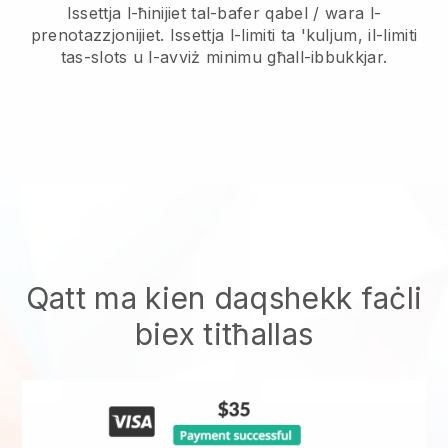
Issettja l-ħinijiet tal-bafer qabel / wara l-
prenotazzjonijiet. Issettja l-limiti ta 'kuljum, il-limiti
tas-slots u l-avviż minimu għall-ibbukkjar.
Qatt ma kien daqshekk faċli
biex titħallas