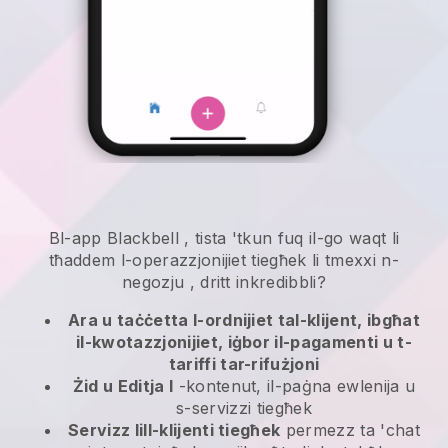
Bl-app
Blackbell
,
tista 'tkun fuq il-go waqt li
tħaddem l-operazzjonijiet tiegħek li tmexxi n-
negozju
, dritt inkredibbli?
Ara u taċċetta l-ordnijiet tal-klijent, ibgħat
il-kwotazzjonijiet, iġbor il-pagamenti u t-
tariffi tar-rifużjoni
Żid u Editja l
-kontenut, il-paġna ewlenija u
s-servizzi tiegħek
Servizz lill-klijenti tiegħek
permezz ta 'chat