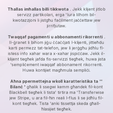
Tħallas imħallas billi tikkwota
. Jekk klijent jitlob
servizz partikolari, erga 'lura lilhom bil-
kwotazzjoni li jistgħu faċilment jaċċettaw jew
jirrifjutaw.
Twaqqaf pagamenti u abbonamenti rikorrenti
.
Il-ġranet li bihom jiġu ċċaċċjati l-klijenti, jittieħdu
karti permezz tat-telefon, jew li jerġgħu jidħlu fl-
istess info xahar wara x-xahar jispiċċaw. Jekk il-
klijent tiegħek jafda fis-servizzi tiegħek, huwa jista
'sempliċement iwaqqaf abbonament rikorrenti.
Huwa kontijiet magħmula sempliċi.
Aħna ppermettejna wkoll karatteristika ta ''
Bilanċ '
għalik li ssegwi kemm għandek fil-kont
Blackbell
tiegħek li tista' tirtira ma 'Transferwise
jew Stripe, u ara fil-ħin reali l-flus li se jidħlu fil-
kont tiegħek. Tista 'anki tissettja skeda għall-
ħlasijiet tiegħek.