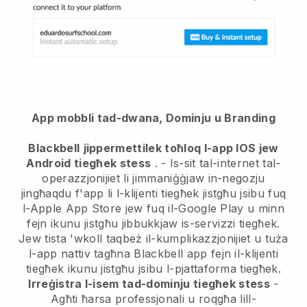
App mobbli tad-dwana, Dominju u Branding
Blackbell
jippermettilek toħloq l-app IOS jew
Android tiegħek stess
. -
Is-sit tal-internet tal-
operazzjonijiet li jimmaniġġjaw in-negozju
jingħaqdu f'app
li l-klijenti tiegħek jistgħu jsibu fuq
l-Apple App Store jew fuq il-Google Play u minn
fejn ikunu jistgħu jibbukkjaw is-servizzi tiegħek.
Jew tista 'wkoll taqbeż il-kumplikazzjonijiet u tuża
l-app nattiv tagħna
Blackbell
app fejn il-klijenti
tiegħek ikunu jistgħu jsibu l-pjattaforma tiegħek.
Irreġistra l-isem tad-dominju tiegħek stess
-
Agħti ħarsa professjonali u roqgħa lill-