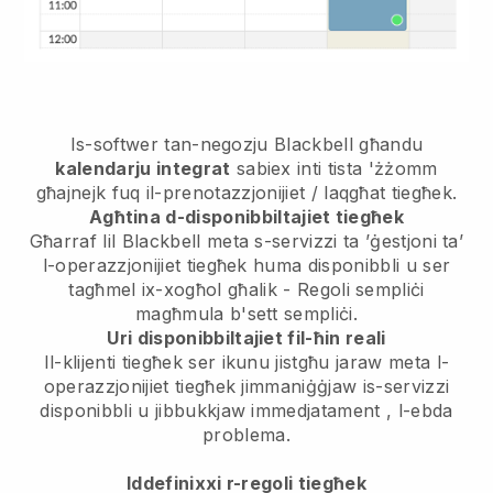
Is-softwer tan-negozju
Blackbell
għandu
kalendarju integrat
sabiex inti tista 'żżomm
għajnejk fuq il-prenotazzjonijiet / laqgħat tiegħek.
Agħtina d-disponibbiltajiet tiegħek
Għarraf lil Blackbell meta s-servizzi ta ’ġestjoni ta’
l-operazzjonijiet tiegħek huma disponibbli u ser
tagħmel ix-xogħol għalik
- Regoli sempliċi
magħmula b'sett sempliċi.
Uri disponibbiltajiet fil-ħin reali
Il-klijenti tiegħek ser ikunu jistgħu jaraw meta l-
operazzjonijiet tiegħek jimmaniġġjaw is-servizzi
disponibbli u jibbukkjaw immedjatament
, l-ebda
problema.
Iddefinixxi r-regoli tiegħek