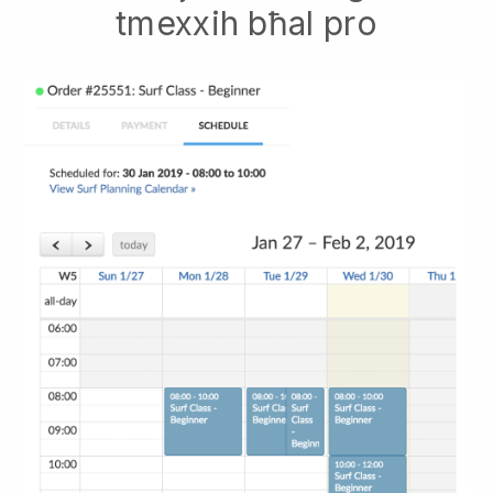
tmexxih bħal pro