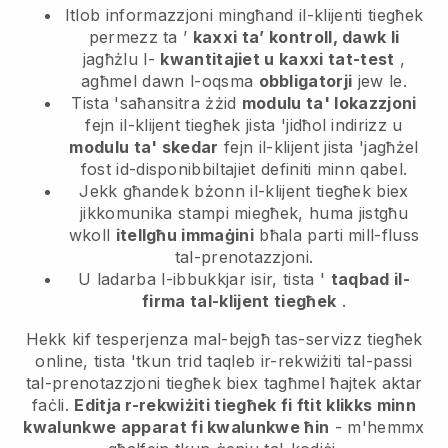
Itlob informazzjoni mingħand il-klijenti tiegħek
permezz ta ’
kaxxi ta’ kontroll, dawk li
jagħżlu l-
kwantitajiet u kaxxi tat-test
,
agħmel dawn l-oqsma
obbligatorji
jew le.
Tista 'saħansitra żżid
modulu ta' lokazzjoni
fejn il-klijent tiegħek jista 'jidħol indirizz u
modulu ta' skedar
fejn il-klijent jista 'jagħżel
fost id-disponibbiltajiet definiti minn qabel.
Jekk għandek bżonn il-klijent tiegħek biex
jikkomunika stampi miegħek, huma jistgħu
wkoll
itellgħu immaġini
bħala parti mill-fluss
tal-prenotazzjoni.
U ladarba l-ibbukkjar isir, tista '
taqbad il-
firma tal-klijent tiegħek
.
Hekk kif tesperjenza mal-bejgħ tas-servizz tiegħek
online, tista 'tkun trid taqleb ir-rekwiżiti tal-passi
tal-prenotazzjoni tiegħek biex tagħmel ħajtek aktar
faċli.
Editja r-rekwiżiti tiegħek fi ftit klikks minn
kwalunkwe apparat fi kwalunkwe ħin
- m'hemmx