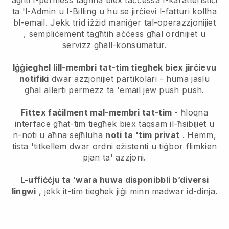
ta 'l-Admin u l-Billing u hu se jirċievi l-fatturi kollha
bl-email.
Jekk trid iżżid maniġer tal-operazzjonijiet
, sempliċement tagħtih aċċess għal ordnijiet u
servizz għall-konsumatur.
Iġġiegħel lill-membri tat-tim tiegħek biex jirċievu
notifiki
dwar azzjonijiet partikolari - huma jaslu
għal allerti permezz ta 'email jew push push.
Fittex faċilment mal-membri tat-tim
- ħloqna
interface għat-tim tiegħek biex taqsam il-ħsibijiet u
n-noti u aħna sejħluha
noti ta 'tim privat
. Hemm,
tista 'titkellem dwar ordni eżistenti u tiġbor flimkien
pjan ta' azzjoni.
L-uffiċċju ta ’wara huwa disponibbli b’diversi
lingwi
, jekk it-tim tiegħek jiġi minn madwar id-dinja.