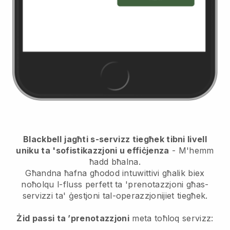
Blackbell
jagħti s-servizz tiegħek tibni livell
uniku ta 'sofistikazzjoni u effiċjenza
- M'hemm
ħadd bħalna.
Għandna ħafna għodod intuwittivi għalik biex
noħolqu l-fluss perfett ta 'prenotazzjoni għas-
servizzi ta' ġestjoni tal-operazzjonijiet tiegħek.
Żid passi ta ’prenotazzjoni
meta toħloq servizz: