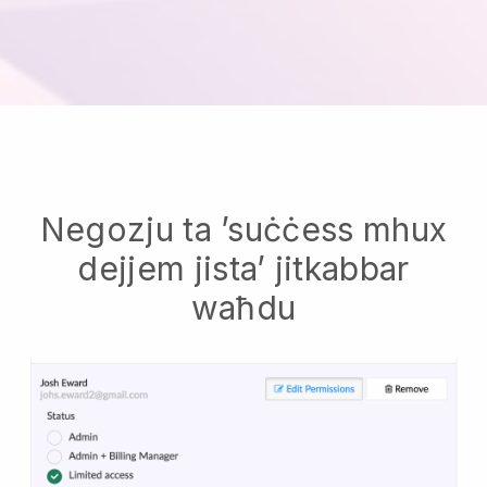
Negozju ta ’suċċess mhux
dejjem jista’ jitkabbar
waħdu