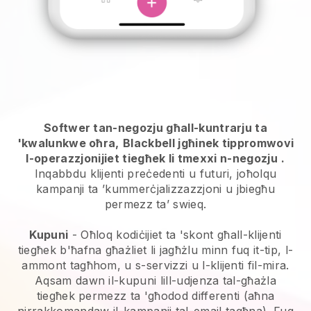
Softwer tan-negozju għall-kuntrarju ta
'kwalunkwe oħra,
Blackbell jgħinek tippromwovi
l-operazzjonijiet tiegħek li tmexxi n-negozju
.
Inqabbdu klijenti preċedenti u futuri, joħolqu
kampanji ta ’kummerċjalizzazzjoni u jbiegħu
permezz ta’ swieq.
Kupuni
- Oħloq kodiċijiet ta 'skont għall-klijenti
tiegħek b'ħafna għażliet li jagħżlu minn fuq it-tip, l-
ammont tagħhom, u s-servizzi u l-klijenti fil-mira.
Aqsam dawn il-kupuni lill-udjenza tal-għażla
tiegħek permezz ta 'għodod differenti (aħna
nirrakkomandaw il-kampanji tal-email tagħna). Fuq