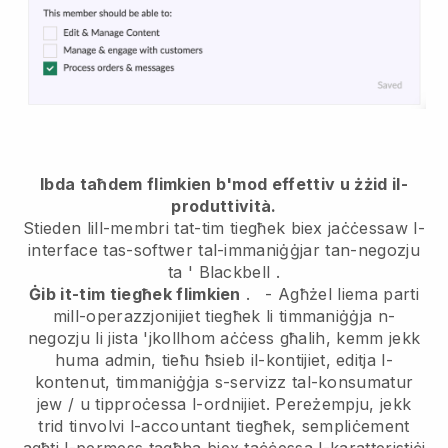
Ibda taħdem flimkien b'mod effettiv u żżid il-
produttività.
Stieden lill-membri tat-tim tiegħek biex jaċċessaw l-
interface tas-softwer tal-immaniġġjar tan-negozju
ta '
Blackbell
.
Ġib it-tim tiegħek flimkien
.
-
Agħżel liema parti
mill-operazzjonijiet tiegħek li timmaniġġja n-
negozju li jista 'jkollhom aċċess għalih, kemm jekk
huma admin,
tieħu ħsieb il-kontijiet, editja l-
kontenut, timmaniġġja s-servizz tal-konsumatur
jew / u tipproċessa l-ordnijiet. Pereżempju, jekk
trid tinvolvi l-accountant tiegħek, sempliċement
agħti l-permess tagħha biex taċċessa l-karatteristiċi