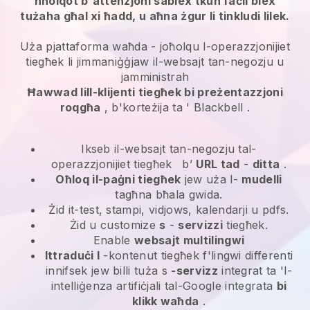
nħolqot b'attenzjoni sabiex tkun faċli biex
tużaha għal xi ħadd, u aħna żgur li tinkludi lilek.
Uża pjattaforma waħda -
joħolqu l-operazzjonijiet
tiegħek li jimmaniġġjaw il-websajt tan-negozju u
jamministrah
Ħawwad lill-klijenti tiegħek bi preżentazzjoni
roqgħa
, b'korteżija ta '
Blackbell
.
Ikseb il-websajt tan-negozju tal-
operazzjonijiet tiegħek
b’
URL tad
-
ditta
.
Oħloq il-paġni tiegħek
jew uża l-
mudelli
tagħna bħala gwida.
Żid it-test, stampi, vidjows, kalendarji u pdfs.
Żid u customize
s
-
servizzi
tiegħek.
Enable
websajt multilingwi
Ittraduċi l
-kontenut tiegħek f'lingwi differenti
innifsek jew billi tuża s
-servizz
integrat ta 'l-
intelliġenza artifiċjali tal-Google integrata
bi
klikk waħda
.