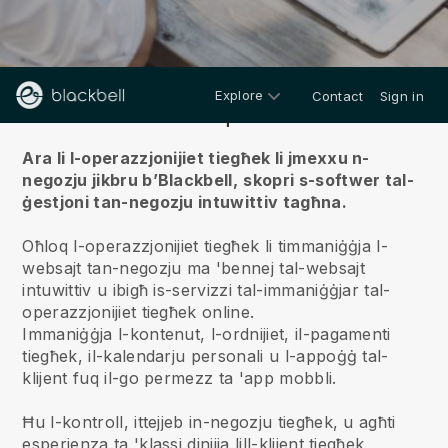
Explore
Contact
Sign in
Fuqna
Ara li l-operazzjonijiet tiegħek li jmexxu n-
negozju jikbru b’Blackbell,
skopri s-softwer tal-
ġestjoni tan-negozju intuwittiv tagħna.
Oħloq l-operazzjonijiet tiegħek li timmaniġġja l-
websajt tan-negozju ma 'bennej tal-websajt
intuwittiv u ibigħ is-servizzi tal-immaniġġjar tal-
operazzjonijiet tiegħek online.
Immaniġġja l-kontenut, l-ordnijiet, il-pagamenti
tiegħek, il-kalendarju personali u l-appoġġ tal-
klijent fuq il-go permezz ta 'app mobbli.
Ħu l-kontroll, ittejjeb in-negozju tiegħek, u agħti
esperjenza ta 'klassi dinjija lill-klijent tiegħek.