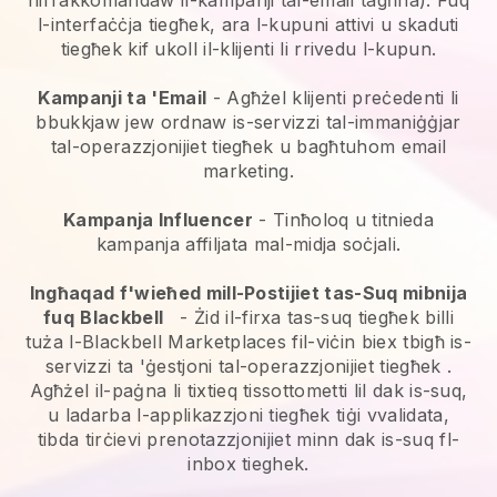
l-interfaċċja tiegħek, ara l-kupuni attivi u skaduti
tiegħek kif ukoll il-klijenti li rrivedu l-kupun.
Kampanji ta 'Email
-
Agħżel klijenti preċedenti li
bbukkjaw jew ordnaw is-servizzi tal-immaniġġjar
tal-operazzjonijiet tiegħek u bagħtuhom email
marketing.
Kampanja Influencer
- Tinħoloq u titnieda
kampanja affiljata mal-midja soċjali.
Ingħaqad f'wieħed mill-Postijiet tas-Suq mibnija
fuq
Blackbell
-
Żid il-firxa tas-suq tiegħek billi
tuża l-Blackbell Marketplaces fil-viċin biex tbigħ is-
servizzi ta 'ġestjoni tal-operazzjonijiet tiegħek
.
Agħżel il-paġna li tixtieq tissottometti lil dak is-suq,
u ladarba l-applikazzjoni tiegħek tiġi vvalidata,
tibda tirċievi prenotazzjonijiet minn dak is-suq fl-
inbox tieghek.