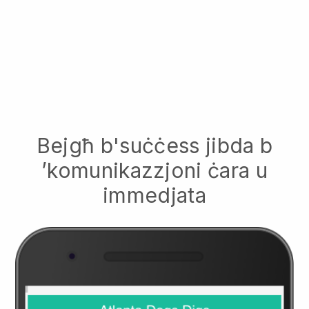
Bejgħ b'suċċess jibda b
’komunikazzjoni ċara u
immedjata