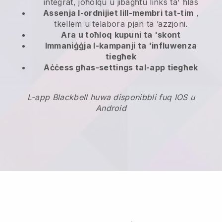
integrat, joħolqu u jibagħtu links ta' ħlas
Assenja l-ordnijiet lill-membri tat-tim
,
tkellem u telabora pjan ta ’azzjoni.
Ara u toħloq
kupuni ta 'skont
Immaniġġja l-kampanji ta 'influwenza
tiegħek
Aċċess għas-settings tal-app tiegħek
L-app Blackbell huwa disponibbli fuq IOS u
Android