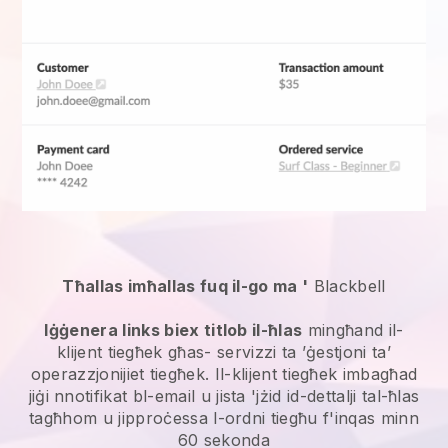
Tħallas imħallas fuq il-go ma '
Blackbell
Iġġenera links biex titlob il-ħlas
mingħand il-
klijent tiegħek għas-
servizzi ta ’ġestjoni ta’
operazzjonijiet
tiegħek. Il-klijent tiegħek imbagħad
jiġi nnotifikat bl-email u jista 'jżid id-dettalji tal-ħlas
tagħhom u jipproċessa l-ordni tiegħu f'inqas minn
60 sekonda