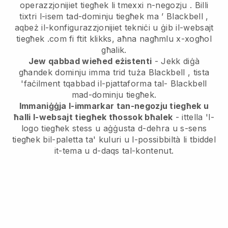
operazzjonijiet tiegħek li tmexxi n-negozju
. Billi
tixtri l-isem tad-dominju tiegħek ma ’
Blackbell
,
aqbeż il-konfigurazzjonijiet tekniċi u ġib il-websajt
tiegħek .com fi ftit klikks, aħna nagħmlu x-xogħol
għalik.
Jew qabbad wieħed eżistenti
- Jekk diġà
għandek dominju imma trid tuża
Blackbell
, tista
'faċilment tqabbad il-pjattaforma tal-
Blackbell
mad-dominju tiegħek.
Immaniġġja l-immarkar tan-negozju tiegħek u
ħalli l-websajt tiegħek tħossok bħalek
- ittella 'l-
logo tiegħek stess u aġġusta d-dehra u s-sens
tiegħek bil-paletta ta' kuluri u l-possibbiltà li tbiddel
it-tema u d-daqs tal-kontenut.