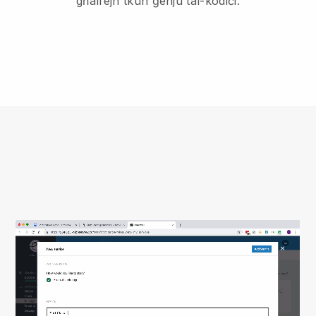
għalfejn tkun ġenju tal-kodiċi.