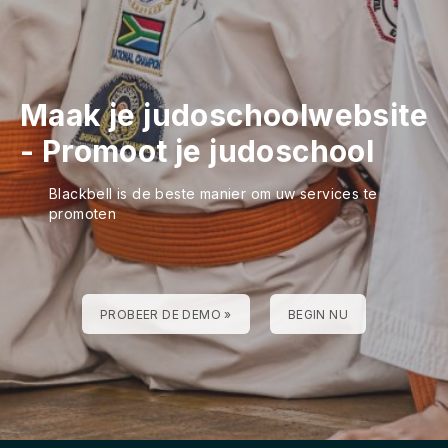
Maak je judoschoolwebsite
-
Promoot je judoschool
Blackbell is de beste manier om uw services te
promoten
PROBEER DE DEMO »
BEGIN NU