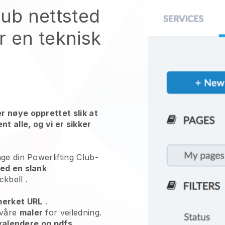
lub nettsted
r en teknisk
r nøye opprettet slik at
nt alle, og vi er sikker
ge din Powerlifting Club-
ed en slank
ckbell
.
erket URL
.
 våre
maler
for veiledning.
, kalendere og pdfs.