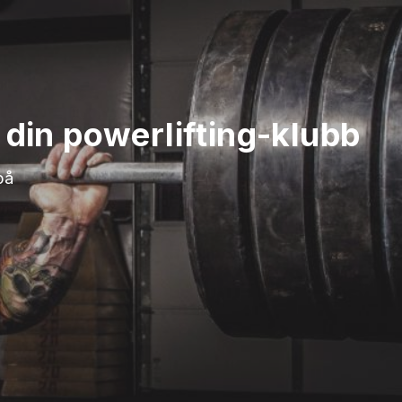
din powerlifting-klubb
på