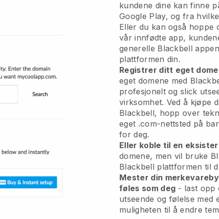
kundene dine kan finne p
Google Play, og fra hvilke
Eller du kan også hoppe 
vår innfødte app, kunden
generelle
Blackbell
appen 
plattformen din.
Registrer ditt eget dom
eget domene med
Blackbe
profesjonelt og slick utsee
virksomhet.
Ved å kjøpe 
Blackbell, hopp over tekn
eget .com-nettsted på bare
for deg.
Eller koble til en eksist
domene, men vil bruke
Bl
Blackbell
plattformen til d
Mester din merkevarebygg
føles som deg
- last opp 
utseende og følelse med 
muligheten til å endre te