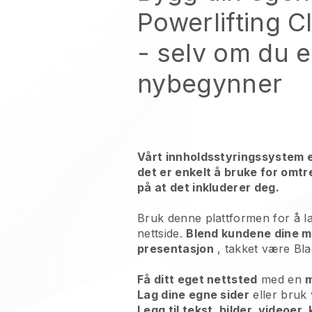
Powerlifting C
- selv om du e
nybegynner
Vårt innholdsstyringssystem e
det er enkelt å bruke for omtre
på at det inkluderer deg.
Bruk denne plattformen for å la
nettside.
Blend kundene dine m
presentasjon
, takket være
Bla
Få ditt eget nettsted
med en
m
Lag dine egne sider
eller bruk
Legg til tekst, bilder, videoer