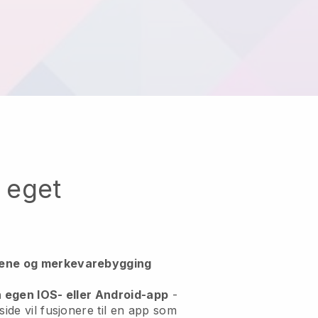
t eget
mene og merkevarebygging
n egen IOS- eller Android-app
-
ide vil fusjonere til en app
som