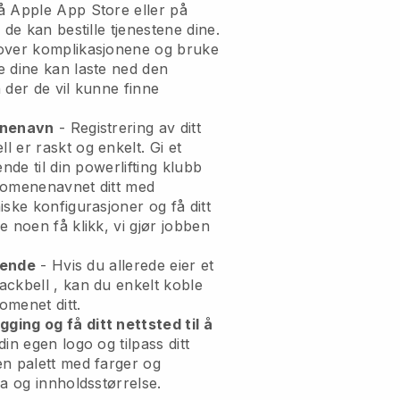
å Apple App Store eller på
 de kan bestille tjenestene dine.
over komplikasjonene og bruke
e dine kan laste ned den
der de vil kunne finne
enenavn
- Registrering av ditt
ll
er raskt og enkelt.
Gi et
nde til din powerlifting klubb
domenenavnet ditt med
iske konfigurasjoner og få ditt
 noen få klikk, vi gjør jobben
erende
- Hvis du allerede eier et
ackbell
, kan du enkelt koble
omenet ditt.
ing og få ditt nettsted til å
din egen logo og tilpass ditt
en palett med farger og
ma og innholdsstørrelse.