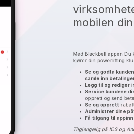
virksomhete
mobilen din
Med
Blackbell
appen
Du 
kjører din powerlifting k
Se og godta kundens 
samle inn betalinge
Legg til og rediger
i
Service kundene di
opprett og send beta
Se og opprett
rabat
Administrer dine p
Få tilgang til appinn
Tilgjengelig på IOS og An