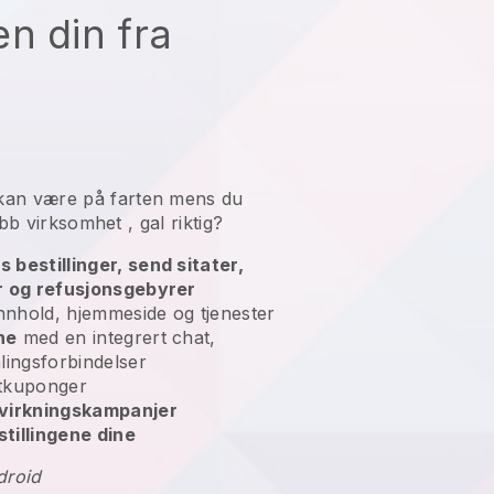
n din fra
kan være på farten mens du
lubb virksomhet
, gal riktig?
bestillinger, send sitater,
r og refusjonsgebyrer
nnhold, hjemmeside og tjenester
ne
med en integrert chat,
lingsforbindelser
tkuponger
åvirkningskampanjer
stillingene dine
droid