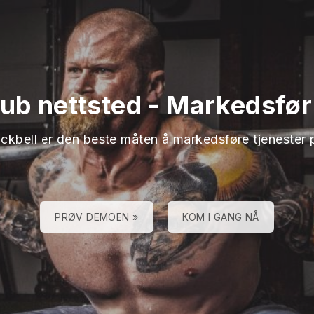
lub nettsted
-
Markedsfør 
ackbell er den beste måten å markedsføre tjenester 
PRØV DEMOEN »
KOM I GANG NÅ