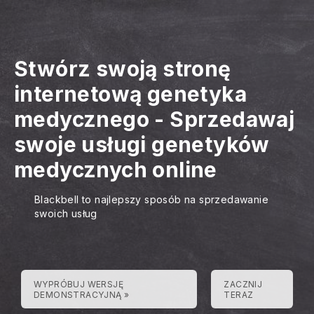
Stwórz swoją stronę
internetową genetyka
medycznego
-
Sprzedawaj
swoje usługi genetyków
medycznych online
Blackbell to najlepszy sposób na sprzedawanie
swoich usług
WYPRÓBUJ WERSJĘ
ZACZNIJ
DEMONSTRACYJNĄ »
TERAZ