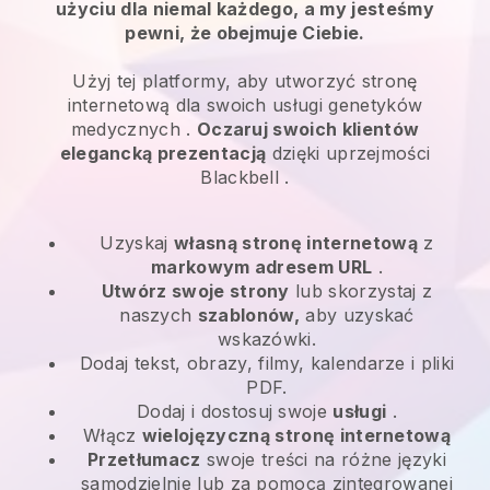
użyciu dla niemal każdego, a my jesteśmy
pewni, że obejmuje Ciebie.
Użyj tej platformy, aby utworzyć stronę
internetową dla swoich
usługi genetyków
medycznych
.
Oczaruj swoich klientów
elegancką prezentacją
dzięki uprzejmości
Blackbell
.
Uzyskaj
własną stronę internetową
z
markowym adresem URL
.
Utwórz swoje strony
lub skorzystaj z
naszych
szablonów,
aby uzyskać
wskazówki.
Dodaj tekst, obrazy, filmy, kalendarze i pliki
PDF.
Dodaj i dostosuj swoje
usługi
.
Włącz
wielojęzyczną stronę internetową
Przetłumacz
swoje treści na różne języki
samodzielnie lub za pomocą zintegrowanej