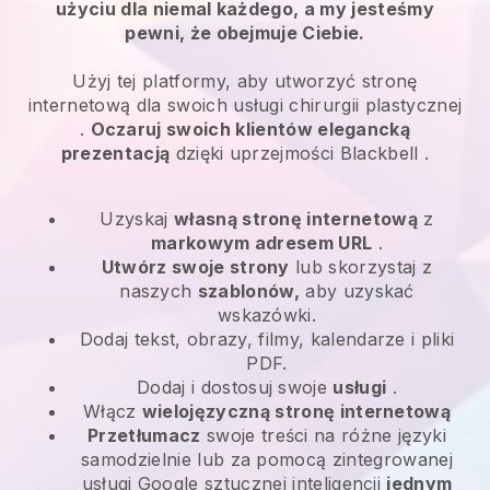
użyciu dla niemal każdego, a my jesteśmy
pewni, że obejmuje Ciebie.
Użyj tej platformy, aby utworzyć stronę
internetową dla swoich
usługi chirurgii plastycznej
.
Oczaruj swoich klientów elegancką
prezentacją
dzięki uprzejmości
Blackbell
.
Uzyskaj
własną stronę internetową
z
markowym adresem URL
.
Utwórz swoje strony
lub skorzystaj z
naszych
szablonów,
aby uzyskać
wskazówki.
Dodaj tekst, obrazy, filmy, kalendarze i pliki
PDF.
Dodaj i dostosuj swoje
usługi
.
Włącz
wielojęzyczną stronę internetową
Przetłumacz
swoje treści na różne języki
samodzielnie lub za pomocą zintegrowanej
usługi Google sztucznej inteligencji
jednym