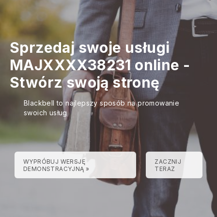
Sprzedaj swoje usługi
MAJXXXX38231 online -
Stwórz swoją stronę
Blackbell to najlepszy sposób na promowanie
swoich usług
WYPRÓBUJ WERSJĘ
ZACZNIJ
DEMONSTRACYJNĄ »
TERAZ