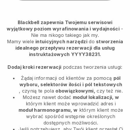
Blackbell zapewnia Twojemu serwisowi
wyjątkowy poziom wyrafinowania i wydajności
-
Nie ma nikogo takiego jak my.
Mamy wiele
intuicyjnych narzędzi
do
stworzenia
idealnego przepływu rezerwacji dla usług
instruktażowych YYYY38231.
Dodaj kroki rezerwacji
podczas tworzenia usługi:
Żądaj informacji od klientów za pomocą
pól
wyboru, selektorów ilości i pól tekstowych
, czynią te pola
obowiązkowymi,
czy też nie.
Możesz nawet dodać
moduł lokalizacji, w
którym klient może wprowadzić adres i
moduł harmonogramu, w
którym klient może
wybrać spośród wstępnie określonych
dostępnych możliwości.
Jeśli potrzebujesz, aby Twój klient przesłał Ci