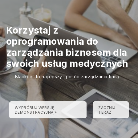
Korzystaj z
oprogramowania do
zarządzania biznesem dla
swoich usług medycznych
Blackbell to najlepszy sposób zarządzania firmą
WYPRÓBUJ WERSJĘ
ZACZNIJ
DEMONSTRACYJNĄ »
TERAZ