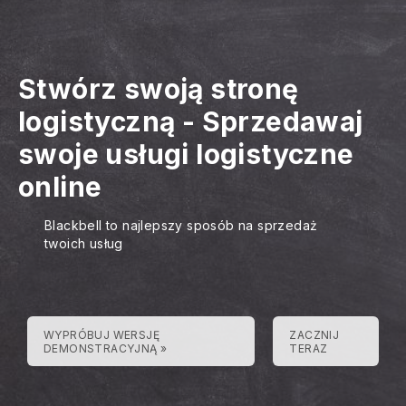
Stwórz swoją stronę
logistyczną
-
Sprzedawaj
swoje usługi logistyczne
online
Blackbell to najlepszy sposób na sprzedaż
twoich usług
WYPRÓBUJ WERSJĘ
ZACZNIJ
DEMONSTRACYJNĄ »
TERAZ