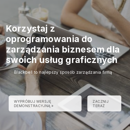
Korzystaj z
oprogramowania do
zarządzania biznesem dla
swoich usług graficznych
Blackbell to najlepszy sposób zarządzania firmą
WYPRÓBUJ WERSJĘ
ZACZNIJ
DEMONSTRACYJNĄ »
TERAZ