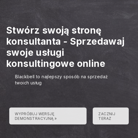
Stwórz swoją stronę
konsultanta
-
Sprzedawaj
swoje usługi
konsultingowe online
Blackbell to najlepszy sposób na sprzedaż
twoich usług
WYPRÓBUJ WERSJĘ
ZACZNIJ
DEMONSTRACYJNĄ »
TERAZ