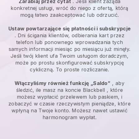
Zarabiaj przez cytat
. Jeśli klient zażąda
konkretnej usługi, wróć do niego z ofertą, którą
mogą łatwo zaakceptować lub odrzucić.
Ustaw powtarzające się płatności i subskrypcje
. Dni ścigania klientów, odbierania kart przez
telefon lub ponownego wprowadzania tych
samych informacji miesiąc po miesiącu już minęły.
Jeśli twój klient ufa Twoim usługom doradczym,
może po prostu skonfigurować subskrypcję
cykliczną.
To proste rozliczanie.
Włączyliśmy również funkcję „Saldo”
, aby
śledzić, ile masz na koncie
Blackbell
, które
możesz wypłacić przelewem lub paskiem, i
zobaczyć w czasie rzeczywistym pieniądze, które
wpłyną na Twoje konto. Możesz nawet ustawić
harmonogram wypłat.