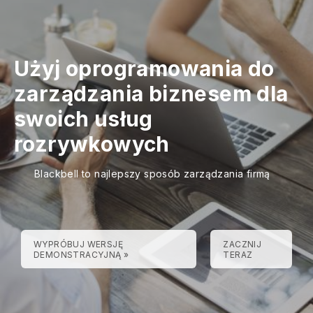
Użyj oprogramowania do
zarządzania biznesem dla
swoich usług
rozrywkowych
Blackbell to najlepszy sposób zarządzania firmą
WYPRÓBUJ WERSJĘ
ZACZNIJ
DEMONSTRACYJNĄ »
TERAZ