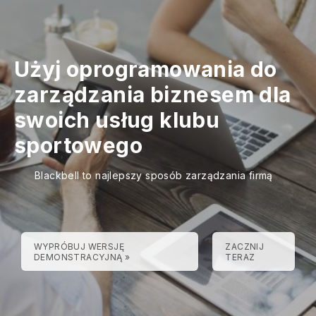
Użyj oprogramowania do
zarządzania biznesem dla
swoich usług klubu
sportowego
Blackbell to najlepszy sposób zarządzania firmą
WYPRÓBUJ WERSJĘ
ZACZNIJ
DEMONSTRACYJNĄ »
TERAZ