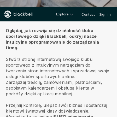
Explore
Contact
Sign in
O nas
Oglądaj, jak rozwija się działalność klubu
sportowego dzięki Blackbell,
odkryj nasze
intuicyjne oprogramowanie do zarządzania
firmą.
Stwórz stronę internetową swojego klubu
sportowego z intuicyjnym narzędziem do
tworzenia stron internetowych i sprzedawaj swoje
usługi klubów sportowych online.
Zarządzaj treścią, zamówieniami, płatnościami,
osobistym kalendarzem i obsługą klienta w
podróży dzięki aplikacji mobilnej.
Przejmij kontrolę, ulepsz swój biznes i dostarczaj
klientowi światowej klasy doświadczenie.
Wszystko to za jedyne
5 USD miesięcznie
.