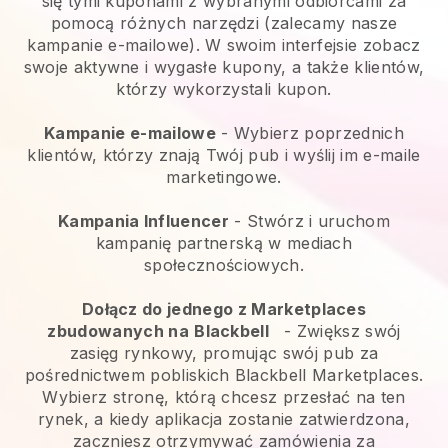
się tymi kuponami z wybranymi odbiorcami za
pomocą różnych narzędzi (zalecamy nasze
kampanie e-mailowe). W swoim interfejsie zobacz
swoje aktywne i wygasłe kupony, a także klientów,
którzy wykorzystali kupon.
Kampanie e-mailowe
-
Wybierz poprzednich
klientów, którzy znają Twój pub i wyślij im e-maile
marketingowe.
Kampania Influencer
- Stwórz i uruchom
kampanię partnerską w mediach
społecznościowych.
Dołącz do jednego z Marketplaces
zbudowanych na
Blackbell
-
Zwiększ swój
zasięg rynkowy, promując swój pub za
pośrednictwem pobliskich Blackbell Marketplaces.
Wybierz stronę, którą chcesz przesłać na ten
rynek, a kiedy aplikacja zostanie zatwierdzona,
zaczniesz otrzymywać zamówienia za