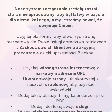
Nasz system zarządzania treścią został
starannie opracowany, aby był łatwy w użyciu
dla niemal każdego, a my jesteśmy pewni, że
obejmuje Ciebie.
Użyj tej platformy, aby utworzyć stronę
internetową dla
Twoje usługi doradztwa rolniczego
.
Zaskocz swoich klientów atrakcyjną
prezentacją
dzięki uprzejmości
Blackbell
.
Uzyskaj
własną stronę internetową
z
markowym adresem URL
.
Utwórz swoje strony
lub skorzystaj z
naszych
szablonów,
aby uzyskać
wskazówki.
Dodaj tekst, obrazy, filmy, kalendarze i pliki
PDF.
Dodaj i dostosuj swoje
usługi
.
Włącz
wielojęzyczną stronę internetową.