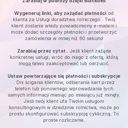
Zarabiaj w podróży dzięki Blackbell
Wygeneruj linki, aby zażądać płatności
od
klienta za
Usługi doradztwa rolniczego
. Twój
klient zostanie wtedy powiadomiony e-mailem i
może dodać szczegóły płatności i przetworzyć
zamówienia w mniej niż 60 sekund
Zarabiaj przez cytat
. Jeśli klient zażąda
konkretnej usługi, wróć do niego z ofertą, którą
mogą łatwo zaakceptować lub odrzucić.
Ustaw powtarzające się płatności i subskrypcje
. Dni ścigania klientów, odbierania kart przez
telefon lub ponownego wprowadzania tych
samych informacji miesiąc po miesiącu już minęły.
Jeśli twój klient ufa Twoim usługom
konsultingowym w dziedzinie rolnictwa, może po
prostu skonfigurować subskrypcję cykliczną.
To
proste rozliczanie.