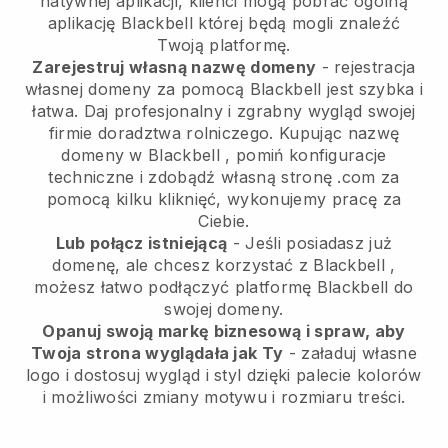
natywnej aplikacji, klienci mogą pobrać ogólną
aplikację
Blackbell
której będą mogli znaleźć
Twoją platformę.
Zarejestruj własną nazwę domeny
- rejestracja
własnej domeny za pomocą
Blackbell
jest szybka i
łatwa.
Daj profesjonalny i zgrabny wygląd swojej
firmie doradztwa rolniczego.
Kupując nazwę
domeny w
Blackbell
, pomiń konfiguracje
techniczne i zdobądź własną stronę .com za
pomocą kilku kliknięć, wykonujemy pracę za
Ciebie.
Lub połącz istniejącą
- Jeśli posiadasz już
domenę, ale chcesz korzystać z
Blackbell
,
możesz łatwo podłączyć platformę
Blackbell
do
swojej domeny.
Opanuj swoją markę biznesową i spraw, aby
Twoja strona wyglądała jak Ty
- załaduj własne
logo i dostosuj wygląd i styl dzięki palecie kolorów
i możliwości zmiany motywu i rozmiaru treści.