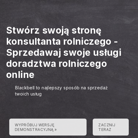
Stwórz swoją stronę
konsultanta rolniczego
-
Sprzedawaj swoje usługi
doradztwa rolniczego
online
Blackbell to najlepszy sposób na sprzedaż
twoich usług
WYPRÓBUJ WERSJĘ
ZACZNIJ
DEMONSTRACYJNĄ »
TERAZ