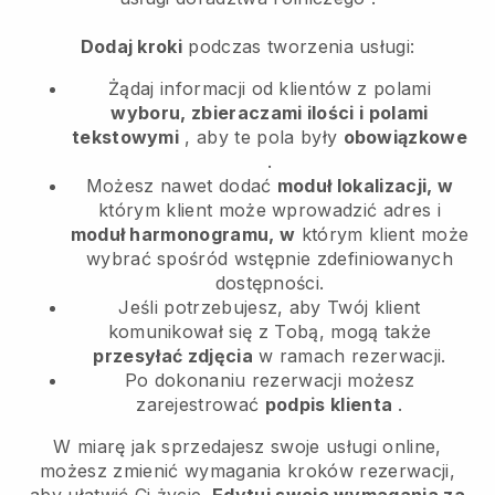
Dodaj kroki
podczas tworzenia usługi:
Żądaj informacji od klientów z polami
wyboru, zbieraczami ilości i polami
tekstowymi
, aby te pola były
obowiązkowe
.
Możesz nawet dodać
moduł lokalizacji, w
którym klient może wprowadzić adres i
moduł harmonogramu, w
którym klient może
wybrać spośród wstępnie zdefiniowanych
dostępności.
Jeśli potrzebujesz, aby Twój klient
komunikował się z Tobą, mogą także
przesyłać zdjęcia
w ramach rezerwacji.
Po dokonaniu rezerwacji możesz
zarejestrować
podpis klienta
.
W miarę jak sprzedajesz swoje usługi online,
możesz zmienić wymagania kroków rezerwacji,
aby ułatwić Ci życie.
Edytuj swoje wymagania za