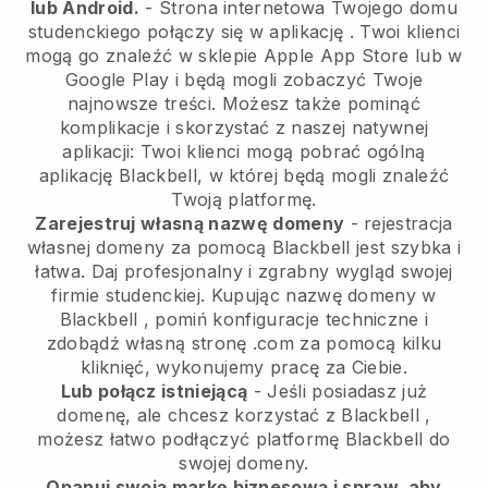
lub Android.
-
Strona internetowa Twojego domu
studenckiego połączy się w aplikację
. Twoi klienci
mogą go znaleźć w sklepie Apple App Store lub w
Google Play i będą mogli zobaczyć Twoje
najnowsze treści. Możesz także pominąć
komplikacje i skorzystać z naszej natywnej
aplikacji: Twoi klienci mogą pobrać ogólną
aplikację Blackbell, w której będą mogli znaleźć
Twoją platformę.
Zarejestruj własną nazwę domeny
- rejestracja
własnej domeny za pomocą
Blackbell
jest szybka i
łatwa.
Daj profesjonalny i zgrabny wygląd swojej
firmie studenckiej.
Kupując nazwę domeny w
Blackbell
, pomiń konfiguracje techniczne i
zdobądź własną stronę .com za pomocą kilku
kliknięć, wykonujemy pracę za Ciebie.
Lub połącz istniejącą
- Jeśli posiadasz już
domenę, ale chcesz korzystać z
Blackbell
,
możesz łatwo podłączyć platformę
Blackbell
do
swojej domeny.
Opanuj swoją markę biznesową i spraw, aby