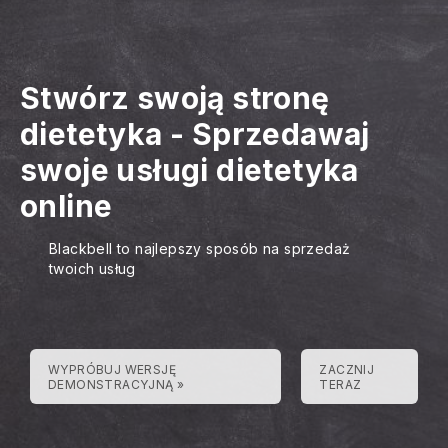
Stwórz swoją stronę
dietetyka
-
Sprzedawaj
swoje usługi dietetyka
online
Blackbell to najlepszy sposób na sprzedaż
twoich usług
WYPRÓBUJ WERSJĘ
ZACZNIJ
DEMONSTRACYJNĄ »
TERAZ