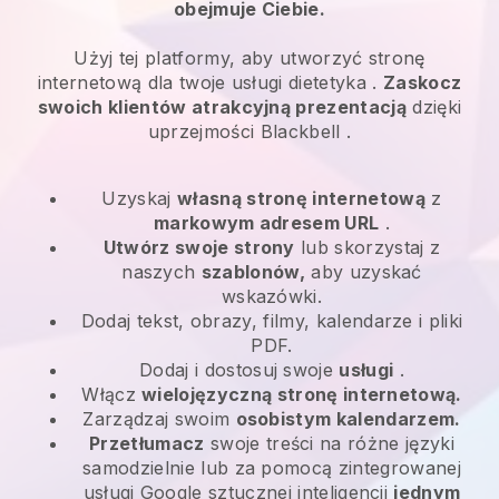
obejmuje Ciebie.
Użyj tej platformy, aby utworzyć stronę
internetową dla
twoje usługi dietetyka
.
Zaskocz
swoich klientów atrakcyjną prezentacją
dzięki
uprzejmości
Blackbell
.
Uzyskaj
własną stronę internetową
z
markowym adresem URL
.
Utwórz swoje strony
lub skorzystaj z
naszych
szablonów,
aby uzyskać
wskazówki.
Dodaj tekst, obrazy, filmy, kalendarze i pliki
PDF.
Dodaj i dostosuj swoje
usługi
.
Włącz
wielojęzyczną stronę internetową.
Zarządzaj swoim
osobistym kalendarzem.
Przetłumacz
swoje treści na różne języki
samodzielnie lub za pomocą zintegrowanej
usługi Google sztucznej inteligencji
jednym