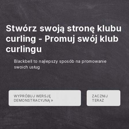
Stwórz swoją stronę klubu
curling
-
Promuj swój klub
curlingu
Blackbell to najlepszy sposób na promowanie
swoich usług
WYPRÓBUJ WERSJĘ
ZACZNIJ
DEMONSTRACYJNĄ »
TERAZ