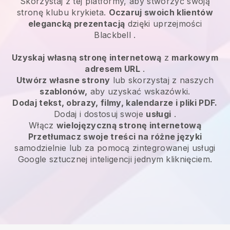
Skorzystaj z tej platformy, aby stworzyć swoją
stronę klubu krykieta.
Oczaruj swoich klientów
elegancką prezentacją
dzięki uprzejmości
Blackbell
.
Uzyskaj własną stronę internetową
z
markowym
adresem URL
.
Utwórz własne strony
lub skorzystaj z naszych
szablonów,
aby uzyskać wskazówki.
Dodaj tekst, obrazy, filmy, kalendarze i pliki PDF.
Dodaj i dostosuj swoje
usługi
.
Włącz
wielojęzyczną stronę internetową
Przetłumacz swoje treści na różne języki
samodzielnie lub za pomocą zintegrowanej usługi
Google sztucznej inteligencji jednym kliknięciem.