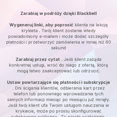
Zarabiaj w podróży dzięki
Blackbell
Wygeneruj linki, aby poprosić
klienta
na lekcję
krykieta
. Twój klient zostanie wtedy
powiadomiony e-mailem i może dodać szczegóły
płatności i przetworzyć zamówienia w mniej niż 60
sekund
Zarabiaj przez cytat
. Jeśli klient zażąda
konkretnej usługi, wróć do niego z ofertą, którą
mogą łatwo zaakceptować lub odrzucić.
Ustaw powtarzające się płatności i subskrypcje
. Dni ścigania klientów, odbierania kart przez
telefon lub ponownego wprowadzania tych
samych informacji miesiąc po miesiącu już minęły.
Jeśli twój klient ufa Twoim usługom nauczania w
krykiecie, może po prostu skonfigurować
subskrypcję cykliczną
. To proste rozliczanie.