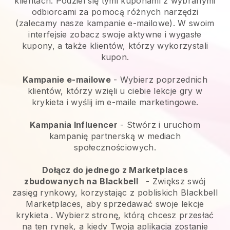
klientach. Podziel się tymi kuponami z wybranymi
odbiorcami za pomocą różnych narzędzi
(zalecamy nasze kampanie e-mailowe). W swoim
interfejsie zobacz swoje aktywne i wygasłe
kupony, a także klientów, którzy wykorzystali
kupon.
Kampanie e-mailowe
-
Wybierz poprzednich
klientów, którzy wzięli u ciebie lekcje gry w
krykieta i wyślij im e-maile marketingowe.
Kampania Influencer
- Stwórz i uruchom
kampanię partnerską w mediach
społecznościowych.
Dołącz do jednego z Marketplaces
zbudowanych na
Blackbell
-
Zwiększ swój
zasięg rynkowy, korzystając z pobliskich Blackbell
Marketplaces, aby sprzedawać swoje lekcje
krykieta
. Wybierz stronę, którą chcesz przesłać
na ten rynek, a kiedy Twoja aplikacja zostanie