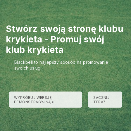
Stwórz swoją stronę klubu
krykieta
-
Promuj swój
klub krykieta
Blackbell to najlepszy sposób na promowanie
swoich usług
WYPRÓBUJ WERSJĘ
ZACZNIJ
DEMONSTRACYJNĄ »
TERAZ