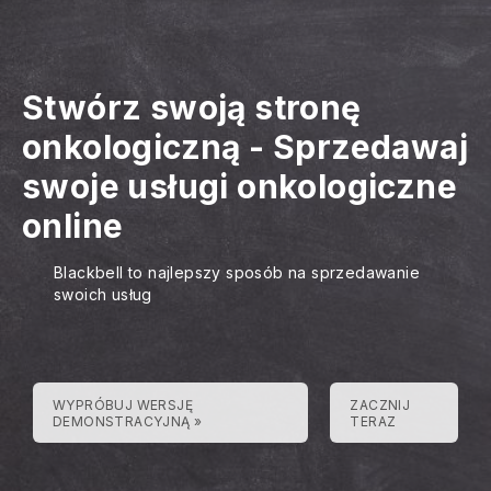
Stwórz swoją stronę
onkologiczną
-
Sprzedawaj
swoje usługi onkologiczne
online
Blackbell to najlepszy sposób na sprzedawanie
swoich usług
WYPRÓBUJ WERSJĘ
ZACZNIJ
DEMONSTRACYJNĄ »
TERAZ