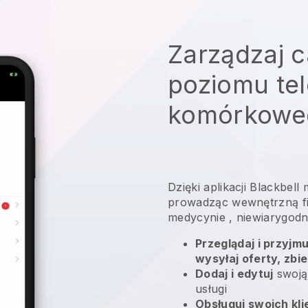
Zarządzaj c
poziomu te
komórkowe
Dzięki aplikacji
Blackbell
prowadząc wewnętrzną fir
medycynie
, niewiarygodn
Przeglądaj i przyjm
wysyłaj oferty, zbie
Dodaj i edytuj
swoją
usługi
Obsługuj swoich kl