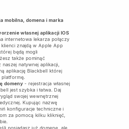
a mobilna, domena i marka
orzenie własnej aplikacji IOS
na internetowa lekarza połączy
 klienci znajdą w Apple App
której będą mogli
żesz także pominąć
 naszej natywnej aplikacji,
ną aplikację
Blackbell
której
 platformę.
wę domeny
- rejestracja własnej
bell
jest szybka i łatwa.
Daj
wygląd swojej wewnętrznej
edycznej.
Kupując nazwę
iń konfiguracje techniczne i
om za pomocą kilku kliknięć,
bie.
eśli posiadasz już domenę, ale