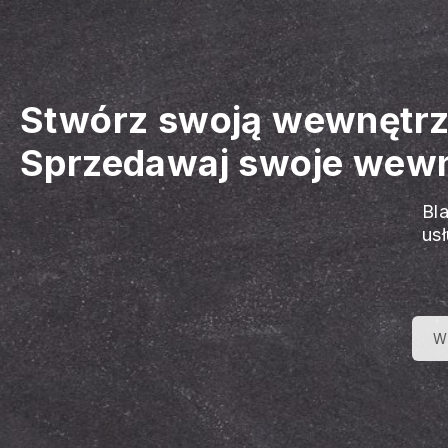
Stwórz swoją wewnętrz
Sprzedawaj swoje wewnę
Bl
us
W