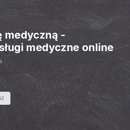
nę medyczną
-
sługi medyczne online
h
AZ