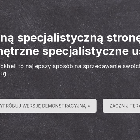
ną specjalistyczną stro
trzne specjalistyczne u
ackbell to najlepszy sposób na sprzedawanie swoic
ług
YPRÓBUJ WERSJĘ DEMONSTRACYJNĄ »
ZACZNIJ TER