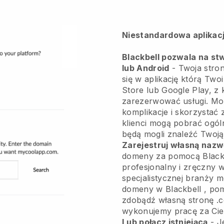
Niestandardowa aplikacj
Blackbell pozwala na stw
lub Android
-
Twoja stro
się w aplikację
którą Twoi
Store lub Google Play, z 
zarezerwować usługi. Mo
komplikacje i skorzystać z
klienci mogą pobrać ogól
będą mogli znaleźć Twoją
Zarejestruj własną naz
domeny za pomocą
Black
profesjonalny i zręczny 
specjalistycznej branży m
domeny w
Blackbell
, pom
zdobądź własną stronę .c
wykonujemy pracę za Cie
Lub połącz istniejącą
- J