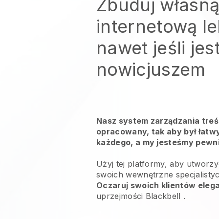
Zbuduj własną
internetową l
nawet jeśli jes
nowicjuszem
Nasz system zarządzania treśc
opracowany, tak aby był łatwy
każdego, a my jesteśmy pewni,
Użyj tej platformy, aby utworzy
swoich
wewnętrzne specjalisty
Oczaruj swoich klientów eleg
uprzejmości
Blackbell
.