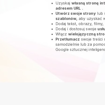
Uzyskaj
własną stronę in
adresem URL
.
Utwórz swoje strony
lub 
szablonów,
aby uzyskać 
Dodaj tekst, obrazy, filmy,
Dodaj i dostosuj swoje
usł
Włącz
wielojęzyczną str
Przetłumacz
swoje treści 
samodzielnie lub za pomoc
Google sztucznej inteligen