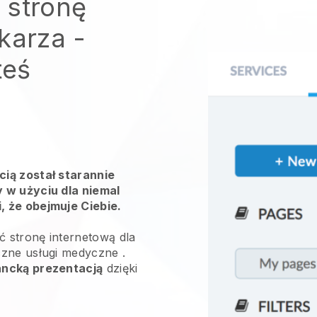
 stronę
ekarza
-
teś
ią został starannie
 w użyciu dla niemal
 że obejmuje Ciebie.
ć stronę internetową dla
czne usługi medyczne
.
ancką prezentacją
dzięki