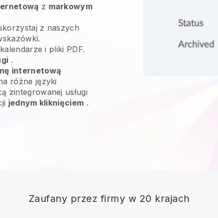
ternetową
z
markowym
skorzystaj z naszych
wskazówki.
 kalendarze i pliki PDF.
ugi
.
onę internetową
na różne języki
ą zintegrowanej usługi
cji
jednym kliknięciem
.
Zaufany przez firmy w 20 krajach