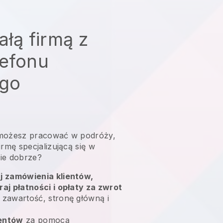
ałą firmą z
lefonu
go
możesz pracować w podróży,
mę specjalizującą się w
ie dobrze?
uj zamówienia klientów,
raj płatności i opłaty za zwrot
 zawartość, stronę główną i
ientów
za pomocą