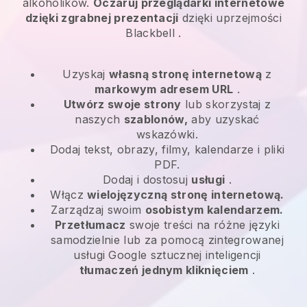
alkoholików.
Oczaruj przeglądarki internetowe
dzięki zgrabnej prezentacji
dzięki uprzejmości
Blackbell
.
Uzyskaj
własną stronę internetową
z
markowym adresem URL
.
Utwórz swoje strony
lub skorzystaj z
naszych
szablonów,
aby uzyskać
wskazówki.
Dodaj tekst, obrazy, filmy, kalendarze i pliki
PDF.
Dodaj i dostosuj
usługi
.
Włącz
wielojęzyczną stronę internetową.
Zarządzaj swoim
osobistym kalendarzem.
Przetłumacz
swoje treści na różne języki
samodzielnie lub za pomocą zintegrowanej
usługi Google sztucznej inteligencji
tłumaczeń jednym kliknięciem
.