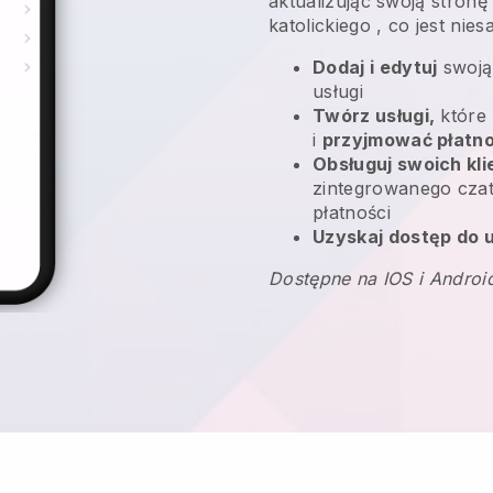
aktualizując swoją stronę
katolickiego
, co jest nie
Dodaj i edytuj
swoją
usługi
Twórz usługi,
które 
i
przyjmować płatno
Obsługuj swoich kl
zintegrowanego czatu
płatności
Uzyskaj dostęp do u
Dostępne na IOS i Androi