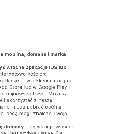
m
a mobilna, domena i marka
ć własne aplikacje IOS lub
nternetowa kościoła
aplikację
. Twoi klienci mogą go
App Store lub w Google Play i
je najnowsze treści. Możesz
 i skorzystać z naszej
klienci mogą pobrać ogólną
órej będą mogli znaleźć Twoją
wę domeny
- rejestracja własnej
bell
jest szybka i łatwa.
Daj