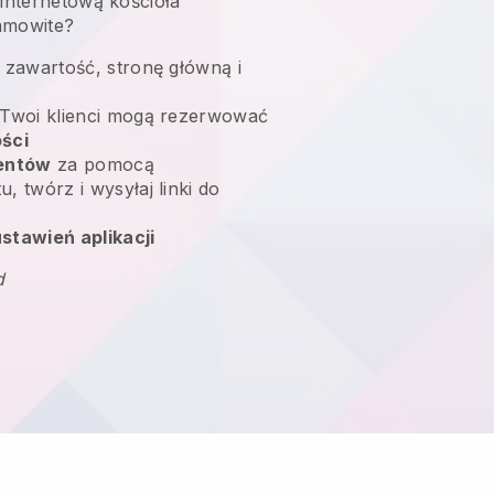
 internetową kościoła
samowite?
 zawartość, stronę główną i
Twoi klienci mogą rezerwować
ści
ientów
za pomocą
, twórz i wysyłaj linki do
stawień aplikacji
d