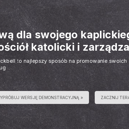
wą dla swojego kaplickieg
ściół katolicki i zarządza
ackbell to najlepszy sposób na promowanie swoich
ług
YPRÓBUJ WERSJĘ DEMONSTRACYJNĄ »
ZACZNIJ TER