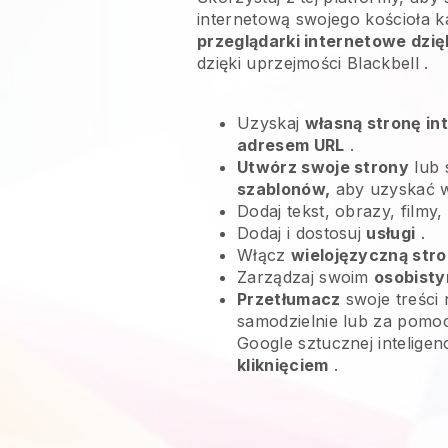
internetową swojego kościoła ka
przeglądarki internetowe dzię
dzięki uprzejmości
Blackbell
.
Uzyskaj
własną stronę in
adresem URL
.
Utwórz swoje strony
lub 
szablonów,
aby uzyskać 
Dodaj tekst, obrazy, filmy,
Dodaj i dostosuj
usługi
.
Włącz
wielojęzyczną stro
Zarządzaj swoim
osobisty
Przetłumacz
swoje treści 
samodzielnie lub za pomoc
Google sztucznej inteligen
kliknięciem
.