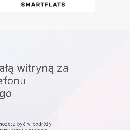
ałą witryną za
efonu
go
możesz być w podróży,