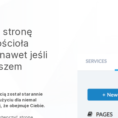
 stronę
ościoła
nawet jeśli
uszem
ią został starannie
życiu dla niemal
 że obejmuje Ciebie.
 stworzyć stronę