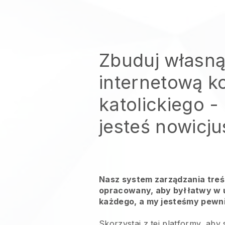
Zbuduj własną
internetową k
katolickiego
- 
jesteś nowicj
Nasz system zarządzania treśc
opracowany, aby był łatwy w u
każdego, a my jesteśmy pewni,
Skorzystaj z tej platformy, aby