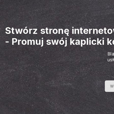
Stwórz stronę interneto
-
Promuj swój kaplicki ko
Bl
us
W