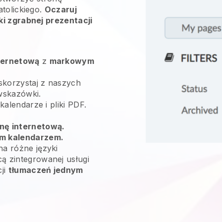
tolickiego.
Oczaruj
ki zgrabnej prezentacji
ternetową
z
markowym
skorzystaj z naszych
wskazówki.
 kalendarze i pliki PDF.
nę internetową.
m kalendarzem.
na różne języki
ą zintegrowanej usługi
cji
tłumaczeń jednym