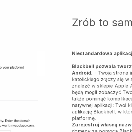
Zrób to sa
Niestandardowa aplikacj
Blackbell
pozwala tworzy
Android.
-
Twoja strona i
katolickiego złączy się w 
znaleźć w sklepie Apple 
będą mogli zobaczyć Two
także pominąć komplikacje
natywnej aplikacji: Twoi 
aplikację Blackbell, w kt
platformę.
Zarejestruj własną naz
domeny za pomocą
Black