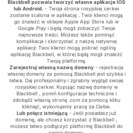
Blackbell
pozwala tworzyć własne aplikacje IOS
lub Android.
-
Twoja strona rosyjskiej cerkwi
zostanie scalona w aplikację
. Twoi klienci mogą
go znaleźć w sklepie Apple App Store lub w
Google Play i będą mogli zobaczyć Twoje
najnowsze treści. Możesz także pominąć
komplikacje i skorzystać z naszej natywnej
aplikacji: Twoi klienci mogą pobrać ogólną
aplikację Blackbell, w której będą mogli znaleźć
Twoją platformę.
Zarejestruj własną nazwę domeny
- rejestracja
własnej domeny za pomocą
Blackbell
jest szybka i
łatwa.
Daj profesjonalny i zgrabny wygląd swojej
rosyjskiej cerkwi.
Kupując nazwę domeny w
Blackbell
, pomiń konfiguracje techniczne i
zdobądź własną stronę .com za pomocą kilku
kliknięć, wykonujemy pracę za Ciebie.
Lub połącz istniejącą
- Jeśli posiadasz już
domenę, ale chcesz korzystać z
Blackbell
,
możesz łatwo podłączyć platformę
Blackbell
do
swojej domeny.