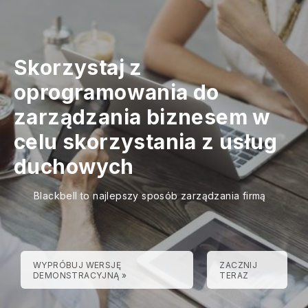
Skorzystaj z
oprogramowania do
zarządzania biznesem w
celu skorzystania z usług
duchowych
Blackbell to najlepszy sposób zarządzania firmą
WYPRÓBUJ WERSJĘ
ZACZNIJ
DEMONSTRACYJNĄ »
TERAZ