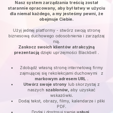
Nasz system zarządzania treścią został
starannie opracowany, aby był łatwy w użyciu
dla niemal każdego, a my jesteśmy pewni, że
obejmuje Ciebie.
Użyj jednej platformy -
stwórz swoją stronę
biznesową duchowego odosobnienia i zarządzaj
nią.
Zaskocz swoich klientów atrakcyjną
prezentacją
dzięki uprzejmości
Blackbell
.
Zdobądź własną stronę internetową firmy
zajmującej się rekolekcjami duchowymi
z
markowym adresem URL
.
Utwórz swoje strony
lub skorzystaj z
naszych
szablonów,
aby uzyskać
wskazówki.
Dodaj tekst, obrazy, filmy, kalendarze i pliki
PDF.
Dodaj i dostosuj swoje
usługi
.