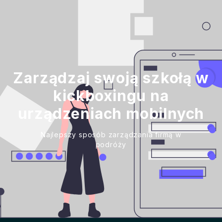
Zarządzaj swoją szkołą w
kickboxingu na
urządzeniach mobilnych
Najlepszy sposób zarządzania firmą w
podróży