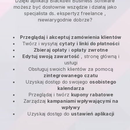
Dzięki aplikacji Blackbell Business Software
możesz być dosłownie wszędzie i
działaj jako
specjalista ds. ekspertyz freelance
,
niewiarygodnie dobrze?
Przeglądaj i akceptuj zamówienia klientów
Twórz i wysyłaj
cytaty i linki do płatności
Zbieraj opłaty
i
opłaty zwrotne
Edytuj swoją zawartość
, stronę główną i
usługi
Obsługuj swoich klientów za pomocą
zintegrowanego czatu
Uzyskaj dostęp do swojego
osobistego
kalendarza
Przeglądaj i twórz
kupony rabatowe
Zarządzaj
kampaniami wpływającymi na
wpływy
Uzyskaj dostęp do
ustawień aplikacji