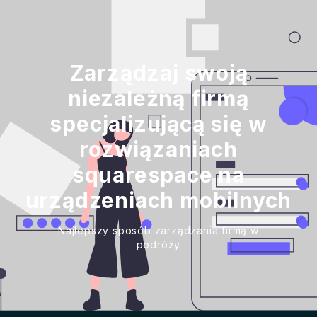
Zarządzaj swoją
niezależną firmą
specjalizującą się w
rozwiązaniach
squarespace na
urządzeniach mobilnych
Najlepszy sposób zarządzania firmą w
podróży