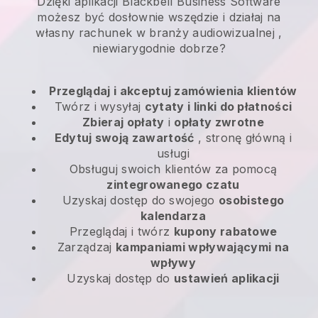
Dzięki aplikacji Blackbell Business Software
możesz być dosłownie wszędzie i
działaj na
własny rachunek w branży audiowizualnej
,
niewiarygodnie dobrze?
Przeglądaj i akceptuj zamówienia klientów
Twórz i wysyłaj
cytaty i linki do płatności
Zbieraj opłaty
i
opłaty zwrotne
Edytuj swoją zawartość
, stronę główną i
usługi
Obsługuj swoich klientów za pomocą
zintegrowanego czatu
Uzyskaj dostęp do swojego
osobistego
kalendarza
Przeglądaj i twórz
kupony rabatowe
Zarządzaj
kampaniami wpływającymi na
wpływy
Uzyskaj dostęp do
ustawień aplikacji