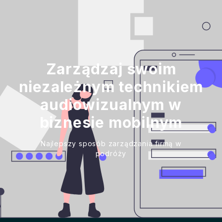
Zarządzaj swoim
niezależnym technikiem
audiowizualnym w
biznesie mobilnym
Najlepszy sposób zarządzania firmą w
podróży