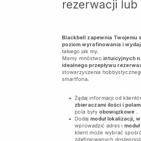
rezerwacji lu
Blackbell
zapewnia Twojemu s
poziom wyrafinowania i wydaj
takiego jak my.
Mamy mnóstwo
intuicyjnych n
idealnego przepływu rezerwac
stowarzyszenia hobbystyczneg
smartfona.
Żądaj informacji od klient
zbieraczami ilości i pola
pola były
obowiązkowe
.
Dodaj
moduł lokalizacji, w
wprowadzić adres i
moduł
klient może wybrać spośr
zdefiniowanych dostępnośc