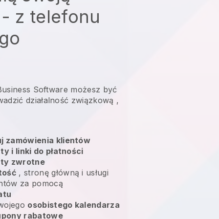
 - z telefonu
go
l Business Software możesz być
wadzić działalność związkową
,
uj zamówienia klientów
ty i linki do płatności
aty zwrotne
tość
, stronę główną i usługi
entów za pomocą
atu
swojego
osobistego kalendarza
upony rabatowe