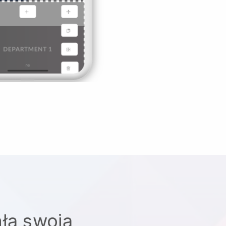
łą swoją