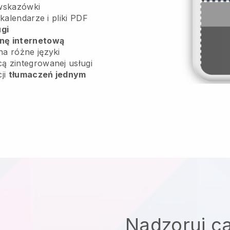
wskazówki
 kalendarze i pliki PDF
ugi
onę internetową
na różne języki
ą zintegrowanej usługi
cji
tłumaczeń jednym
Nadzoruj ca