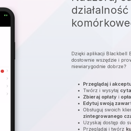
działalność
komórkowe
Dzięki aplikacji Blackbel
dosłownie wszędzie i
pro
niewiarygodnie dobrze?
Przeglądaj i akcept
Twórz i wysyłaj
cyta
Zbieraj opłaty
i
opł
Edytuj swoją zawar
Obsługuj swoich kli
zintegrowanego cz
Uzyskaj dostęp do 
Przeglądaj i twórz
k