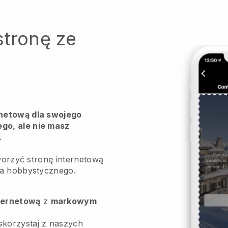
stronę ze
netową dla swojego
go, ale nie masz
.
tworzyć stronę internetową
ia hobbystycznego.
ternetową
z
markowym
skorzystaj z naszych