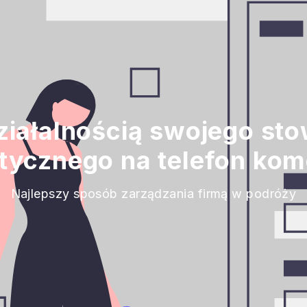
ziałalnością swojego st
tycznego na telefon ko
Najlepszy sposób zarządzania firmą w podróży