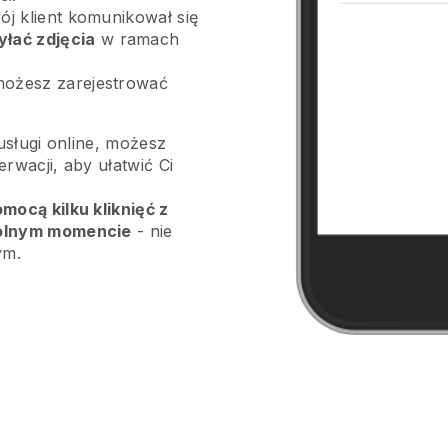
ój klient komunikował się
yłać zdjęcia
w ramach
możesz zarejestrować
usługi online, możesz
wacji, aby ułatwić Ci
ocą kilku kliknięć z
olnym momencie
- nie
ym.