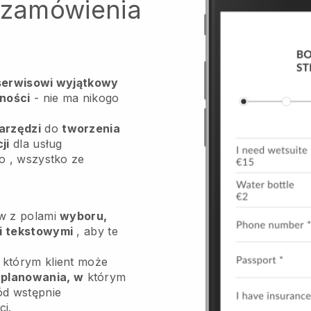
b zamówienia
erwisowi wyjątkowy
ności
- nie ma nikogo
arzędzi
do
tworzenia
ji
dla usług
o
, wszystko ze
ów z polami
wyboru,
mi tekstowymi
, aby te
którym klient może
 planowania, w
którym
ód wstępnie
i.