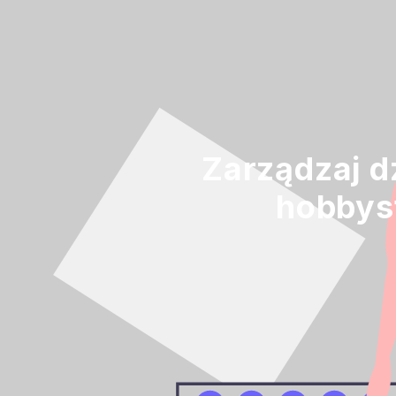
Zarządzaj d
hobbys