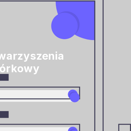
owarzyszenia
mórkowy