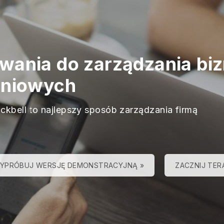
wania do zarządzania bi
eniowych
ackbell to najlepszy sposób zarządzania firmą
YPRÓBUJ WERSJĘ DEMONSTRACYJNĄ »
ZACZNIJ TER