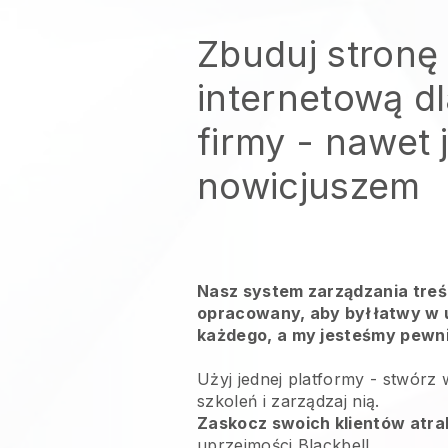
Zbuduj stronę
internetową dl
firmy - nawet j
nowicjuszem
Nasz system zarządzania treśc
opracowany, aby był łatwy w u
każdego, a my jesteśmy pewni,
Użyj jednej platformy -
stwórz 
szkoleń i zarządzaj nią.
Zaskocz swoich klientów atra
uprzejmości
Blackbell
.