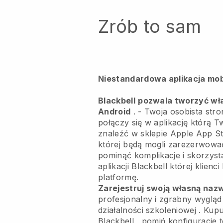
Zrób to sam
Niestandardowa aplikacja mob
Blackbell
pozwala tworzyć wła
Android
. -
Twoja osobista str
połączy się w aplikację
którą Tw
znaleźć w sklepie Apple App St
której będą mogli zarezerwowa
pominąć komplikacje i skorzysta
aplikacji
Blackbell
której klienc
platformę.
Zarejestruj swoją własną na
profesjonalny i zgrabny wygląd 
działalności szkoleniowej
. Kup
Blackbell
, pomiń konfiguracje t