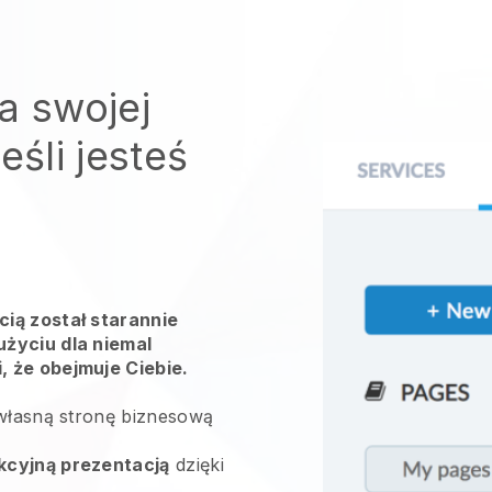
a swojej
eśli jesteś
ią został starannie
życiu dla niemal
 że obejmuje Ciebie.
własną stronę biznesową
kcyjną prezentacją
dzięki