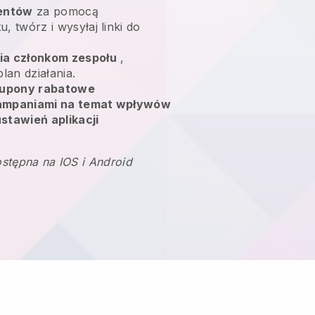
ientów
za pomocą
, twórz i wysyłaj linki do
ia członkom zespołu
,
lan działania.
upony rabatowe
kampaniami na temat wpływów
stawień aplikacji
ostępna na IOS i Android