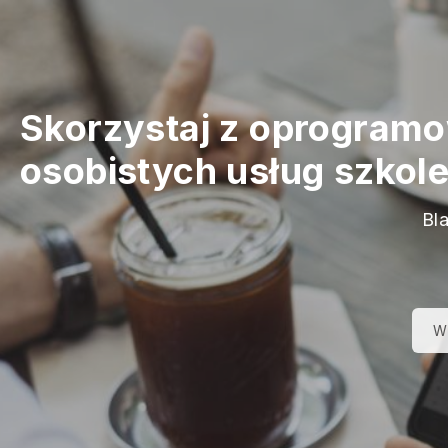
Skorzystaj z oprogramo
osobistych usług szkol
Bl
W