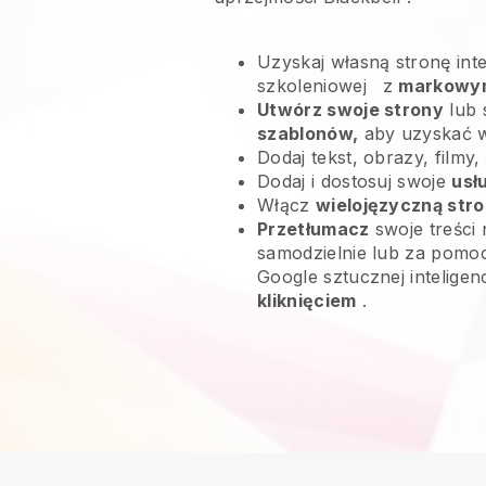
Uzyskaj własną stronę int
szkoleniowej
z
markowy
Utwórz swoje strony
lub 
szablonów,
aby uzyskać 
Dodaj tekst, obrazy, filmy,
Dodaj i dostosuj swoje
usł
Włącz
wielojęzyczną str
Przetłumacz
swoje treści 
samodzielnie lub za pomoc
Google sztucznej inteligen
kliknięciem
.