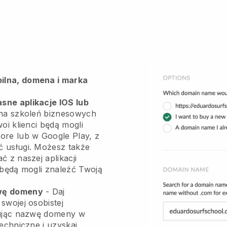
ilna, domena i marka
sne aplikacje IOS lub
ona szkoleń biznesowych
oi klienci będą mogli
ore lub w Google Play, z
ć usługi. Możesz także
ć z naszej aplikacji
i będą mogli znaleźć Twoją
zwę domeny
-
Daj
swojej osobistej
ując nazwę domeny w
echniczne i uzyskaj