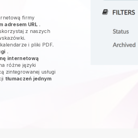
ernetową firmy
m adresem URL
.
skorzystaj z naszych
wskazówki.
 kalendarze i pliki PDF.
ugi
.
onę internetową
na różne języki
ą zintegrowanej usługi
cji
tłumaczeń jednym