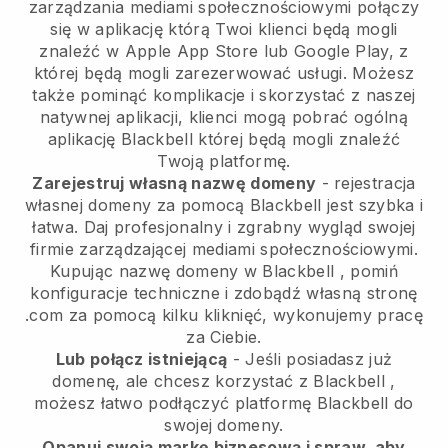
zarządzania mediami społecznościowymi połączy
się w aplikację
którą Twoi klienci będą mogli
znaleźć w Apple App Store lub Google Play, z
której będą mogli zarezerwować usługi. Możesz
także pominąć komplikacje i skorzystać z naszej
natywnej aplikacji, klienci mogą pobrać ogólną
aplikację
Blackbell
której będą mogli znaleźć
Twoją platformę.
Zarejestruj własną nazwę domeny
- rejestracja
własnej domeny za pomocą
Blackbell
jest szybka i
łatwa.
Daj profesjonalny i zgrabny wygląd swojej
firmie zarządzającej mediami społecznościowymi.
Kupując nazwę domeny w
Blackbell
, pomiń
konfiguracje techniczne i zdobądź własną stronę
.com za pomocą kilku kliknięć, wykonujemy pracę
za Ciebie.
Lub połącz istniejącą
- Jeśli posiadasz już
domenę, ale chcesz korzystać z
Blackbell
,
możesz łatwo podłączyć platformę
Blackbell
do
swojej domeny.
Opanuj swoją markę biznesową i spraw, aby