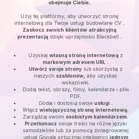
obejmuje Ciebie.
Użyj tej platformy, aby utworzyć stronę
internetową dla
Twoje usługi budowlane CV
.
Zaskocz swoich klientów atrakcyjną
prezentacją
dzięki uprzejmości
Blackbell
.
Uzyskaj
własną stronę internetową
z
markowym adresem URL
.
Utwórz swoje strony
lub skorzystaj z
naszych
szablonów,
aby uzyskać
wskazówki.
Dodaj tekst, obrazy, filmy, kalendarze i pliki
PDF.
Dodaj i dostosuj swoje
usługi
.
Włącz
wielojęzyczną stronę internetową.
Zarządzaj swoim
osobistym kalendarzem.
Przetłumacz
swoje treści na różne języki
samodzielnie lub za pomocą zintegrowanej
usługi Google sztucznej inteligencji
jednym