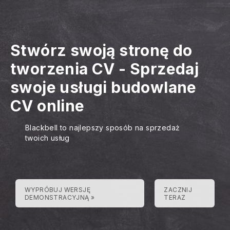
Stwórz swoją stronę do
tworzenia CV
-
Sprzedaj
swoje usługi budowlane
CV online
Blackbell to najlepszy sposób na sprzedaż
twoich usług
WYPRÓBUJ WERSJĘ
ZACZNIJ
DEMONSTRACYJNĄ »
TERAZ