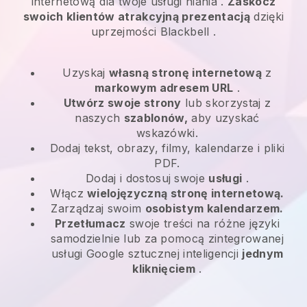
internetową dla
twoje usługi niania
.
Zaskocz
swoich klientów atrakcyjną prezentacją
dzięki
uprzejmości
Blackbell
.
Uzyskaj
własną stronę internetową
z
markowym adresem URL
.
Utwórz swoje strony
lub skorzystaj z
naszych
szablonów,
aby uzyskać
wskazówki.
Dodaj tekst, obrazy, filmy, kalendarze i pliki
PDF.
Dodaj i dostosuj swoje
usługi
.
Włącz
wielojęzyczną stronę internetową.
Zarządzaj swoim
osobistym kalendarzem.
Przetłumacz
swoje treści na różne języki
samodzielnie lub za pomocą zintegrowanej
usługi Google sztucznej inteligencji
jednym
kliknięciem
.