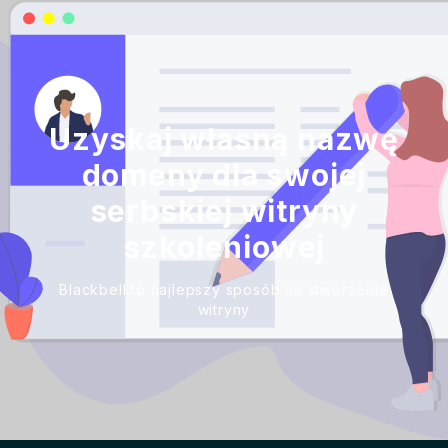
Uzyskaj własną nazwę
domeny dla swojej
serbskiej witryny
szkoleniowej
Blackbell to najlepszy sposób na stworzenie
witryny