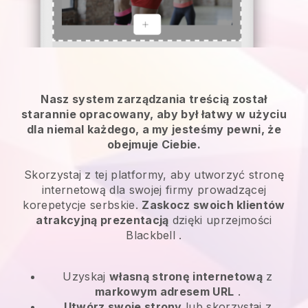
Nasz system zarządzania treścią został
starannie opracowany, aby był łatwy w użyciu
dla niemal każdego, a my jesteśmy pewni, że
obejmuje Ciebie.
Skorzystaj z tej platformy, aby utworzyć stronę
internetową dla swojej firmy prowadzącej
korepetycje serbskie.
Zaskocz swoich klientów
atrakcyjną prezentacją
dzięki uprzejmości
Blackbell
.
Uzyskaj
własną stronę internetową
z
markowym adresem URL
.
Utwórz swoje strony
lub skorzystaj z