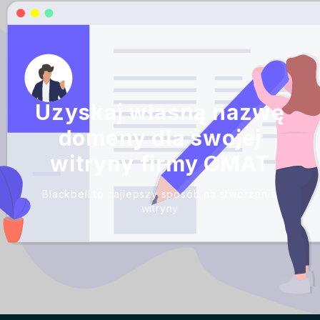
Uzyskaj własną nazwę
domeny dla swojej
witryny firmy GMAT
Blackbell to najlepszy sposób na stworzenie
witryny